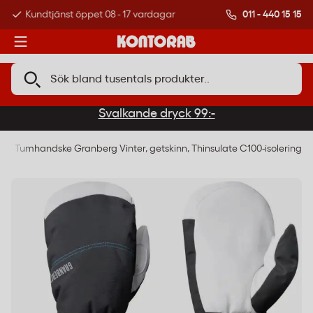
011 - 440 15 15
Kundtjänst öppet 08 - 17 vardagar
Över 500 000 kund
Svalkande dryck 99:-
r
Tumhandske Granberg Vinter, getskinn, Thinsulate C100-isolering