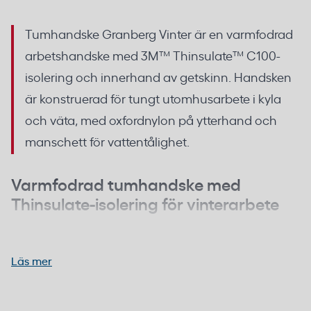
Tumhandske Granberg Vinter är en varmfodrad
arbetshandske med 3M™ Thinsulate™ C100-
isolering och innerhand av getskinn. Handsken
är konstruerad för tungt utomhusarbete i kyla
och väta, med oxfordnylon på ytterhand och
manschett för vattentålighet.
Varmfodrad tumhandske med
Thinsulate-isolering för vinterarbete
3M™ Thinsulate™ C100 är ett syntetiskt
isoleringsmaterial som ger värmeisolering utan att
Läs mer
öka handskens volym. Det gör att fingrarna behåller
rörlighet även vid minusgrader, vilket är avgörande