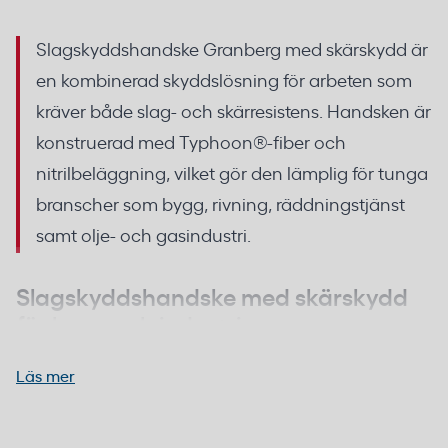
Slagskyddshandske Granberg med skärskydd är
en kombinerad skyddslösning för arbeten som
kräver både slag- och skärresistens. Handsken är
konstruerad med Typhoon®-fiber och
nitrilbeläggning, vilket gör den lämplig för tunga
branscher som bygg, rivning, räddningstjänst
samt olje- och gasindustri.
Slagskyddshandske med skärskydd
för bygg och industri
Läs mer
Typhoon®-fiber i handskens bas ger högt
skärskydd, medan nitrilbeläggningen på
greppytorna bidrar med slitstyrka och grepp i