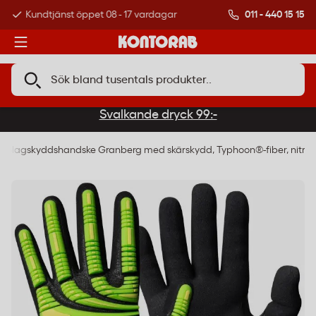
011 - 440 15 15
Kundtjänst öppet 08 - 17 vardagar
Över 500 000 kund
Svalkande dryck 99:-
Slagskyddshandske Granberg med skärskydd, Typhoon®-fiber, nitril