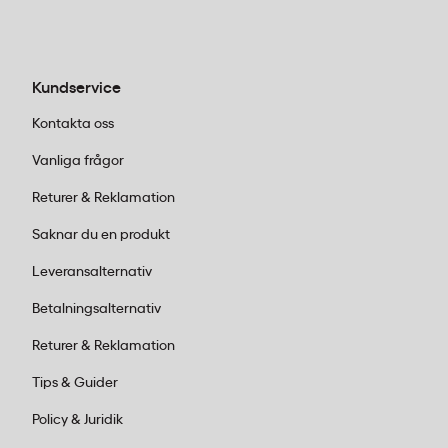
Vilka branscher använder slagskyddshandskar
med skärskydd?
Granberg Slagskyddshandske med skärskydd
Kundservice
används främst inom bygg- och rivningsbranschen,
Kontakta oss
räddningstjänst, olje- och gasindustri samt
tillverkningsindustrin. Handsken passar arbeten där
Vanliga frågor
händerna utsätts för vassa material och samtidigt
Returer & Reklamation
risk för stötar eller klämskador.
Saknar du en produkt
Leveransalternativ
Betalningsalternativ
Returer & Reklamation
Tips & Guider
Policy & Juridik