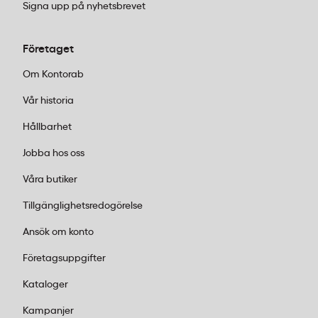
Signa upp på nyhetsbrevet
för aktivt utomhusarbete i kyla och fukt.
Är handsken helt vattentät eller bara
Företaget
vattenavvisande?
Om Kontorab
Granberg Arbetshandske Vinter har ett ProTex®-
Vår historia
membran som gör den helt vind- och vattentät, inte
Hållbarhet
bara vattenavvisande. Det innebär att vatten inte
tränger igenom även vid långvarig exponering för
Jobba hos oss
regn, snö eller fuktiga material.
Våra butiker
Tillgänglighetsredogörelse
Ansök om konto
Företagsuppgifter
Kataloger
Kampanjer