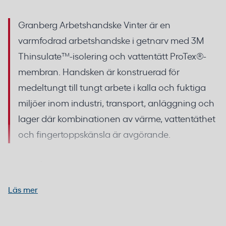
Granberg Arbetshandske Vinter är en
varmfodrad arbetshandske i getnarv med 3M
Thinsulate™-isolering och vattentätt ProTex®-
membran. Handsken är konstruerad för
medeltungt till tungt arbete i kalla och fuktiga
miljöer inom industri, transport, anläggning och
lager där kombinationen av värme, vattentäthet
och fingertoppskänsla är avgörande.
Varmfodrad arbetshandske i getnarv
med Thinsulate-isolering
Läs mer
Getnarv är ett av de slitstarkaste och smidigaste
lädermaterialen för arbetshandskar. Till skillnad från
Getnarv (handflata/fingrar), 3M Thinsulate-foder,