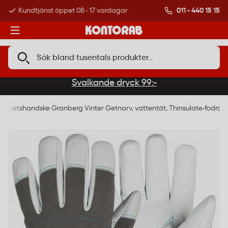
011 - 440 15 15
Kundtjänst öppet 08 - 17 vardagar
Över 500 000 kund
Svalkande dryck 99:-
Arbetshandske Granberg Vinter Getnarv, vattentät, Thinsulate-fodrad