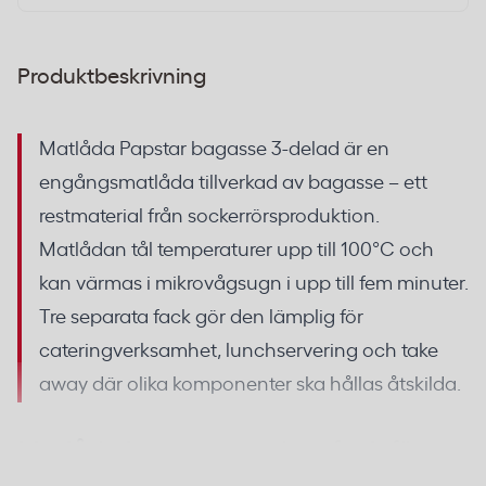
Produktbeskrivning
Matlåda Papstar bagasse 3-delad är en
engångsmatlåda tillverkad av bagasse – ett
restmaterial från sockerrörsproduktion.
Matlådan tål temperaturer upp till 100°C och
kan värmas i mikrovågsugn i upp till fem minuter.
Tre separata fack gör den lämplig för
cateringverksamhet, lunchservering och take
away där olika komponenter ska hållas åtskilda.
Matlåda bagasse med tre fack för
catering och take away