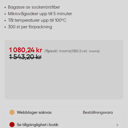
Bagasse av sockerrörsfiber
Mikrovågssäker upp till 5 minuter
Tål temperaturer upp till 100°C
300 st per förpackning
1 080,24 kr
/fp
exkl. moms
(1350.3 inkl. moms)
1 543,20 kr
Webblager saknas
Beställningsvara
›
Se tillgänglighet i butik