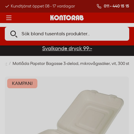
011 - 440 15 15
Kundtjänst öppet 08 - 17 vardagar
Över 500 000 kund
Svalkande dryck 99:-
rmar
Matlåda Papstar Bagasse 3-delad, mikrovågssäker, vit, 300 st
KAMPANJ