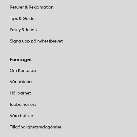
böjas.
Returer & Reklamation
Hur många matlådor ingår i en förpackning?
Tips & Guider
Policy & Juridik
En förpackning Papstar bagasse 3-delad innehåller
300 stycken matlådor, vilket passar för
Signa upp på nyhetsbrevet
verksamheter med större volymer som catering,
lunchservering eller måltidsleverans.
Företaget
Om Kontorab
Vår historia
Hållbarhet
Jobba hos oss
Våra butiker
Tillgänglighetsredogörelse