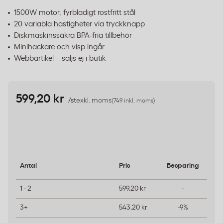
1500W motor, fyrbladigt rostfritt stål
20 variabla hastigheter via tryckknapp
Diskmaskinssäkra BPA-fria tillbehör
Minihackare och visp ingår
Webbartikel – säljs ej i butik
599,20 kr
/st
exkl. moms
(749 inkl. moms)
Antal
Pris
Besparing
1 - 2
599,20 kr
-
3+
543,20 kr
-9%