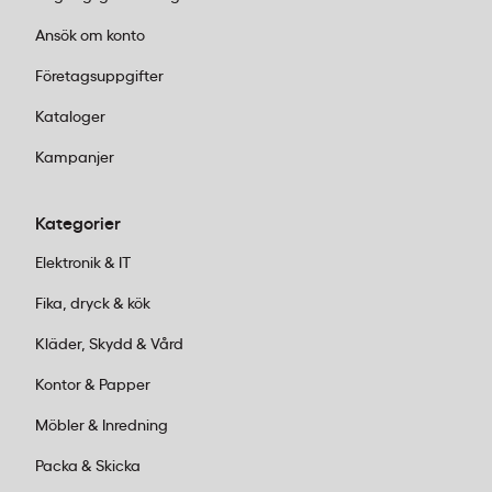
på BXHB1500E?
Ansök om konto
Stavmixern Black+Decker BXHB1500E har en
Företagsuppgifter
tryckkänslig strömbrytare med 20 hastighetslägen.
Kataloger
Lätt tryck aktiverar låg hastighet för skonsam
Kampanjer
mixning, hårdare tryck ökar hastigheten gradvis upp
till full effekt på 1500W – utan att byta grepp eller
justera separata reglage.
Kategorier
Elektronik & IT
Fika, dryck & kök
Kläder, Skydd & Vård
Kontor & Papper
Möbler & Inredning
Packa & Skicka