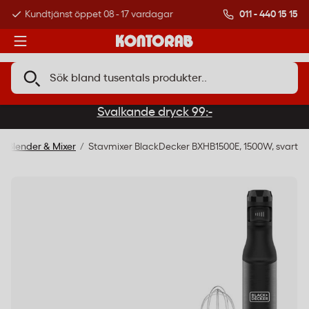
011 - 440 15 15
Kundtjänst öppet 08 - 17 vardagar
Över 500 000 kund
Svalkande dryck 99:-
Blender & Mixer
Stavmixer BlackDecker BXHB1500E, 1500W, svart