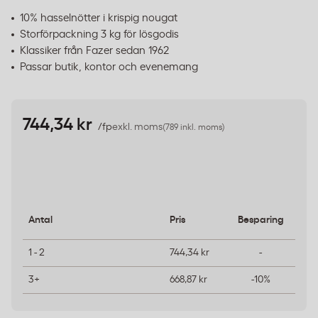
10% hasselnötter i krispig nougat
Storförpackning 3 kg för lösgodis
Klassiker från Fazer sedan 1962
Passar butik, kontor och evenemang
744,34 kr
/fp
exkl. moms
(789 inkl. moms)
Antal
Pris
Besparing
1 - 2
744,34 kr
-
3+
668,87 kr
-10%