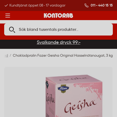
011 - 440 15 15
Kundtjänst öppet 08 - 17 vardagar
Över 500 000 kund
Svalkande dryck 99:-
oklad
Chokladpralin Fazer Geisha Original Hasselnötsnougat, 3 kg