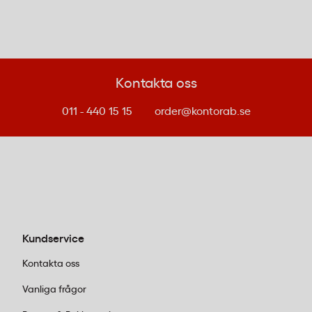
Miljömärkning
Förpackningen är märkt med B-pil, vilket
innebär att den omfattas av producentansvar
för återvinning i Sverige.
Kontakta oss
011 - 440 15 15
order@kontorab.se
Vanliga frågor om Geisha
chokladpraliner
Innehåller Geisha Original nötter och är den
lämplig för allergiker?
Geisha Original innehåller 10% hasselnötter som
huvudingrediens i nougaten. Produkten kan även
Kundservice
innehålla spår av andra nötter och mandel, vilket
Kontakta oss
gör den olämplig för personer med nötallergi.
Vanliga frågor
Hur stor är förpackningen och vem passar den