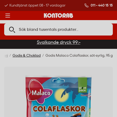
011 - 440 15 15
Kundtjänst öppet 08 - 17 vardagar
Över 500 000 kund
Svalkande dryck 99:-
fferi
Godis & Choklad
Godis Malaco Colaflaskor, söt-syrlig, 95 g