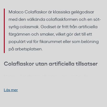
Malaco Colaflaskor är klassiska gelégodisar
med den välkända colaflaskformen och en söt-
syrlig colasmak. Godiset är fritt från artificiella
färgämnen och smaker, vilket gör det till ett
populärt val för fikarummet eller som belöning
på arbetsplatsen.
Colaflaskor utan artificiella tillsatser
Malaco Colaflaskor tillverkas utan artificiella
färgämnen och smaker. Den karakteristiska
Läs mer
colasmaken kommer från naturliga aromämnen som
ger en balanserad söt-syrlig upplevelse.
Gelékonsistensen gör godiset segt och lätttuggat.