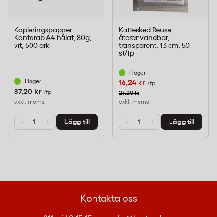
kombineras med separata lock för transport.
Används inom café, restaurang, kontor och
Kopieringspapper
Kaffesked Reuse
Kontorab A4 hålat, 80g,
återanvändbar,
eventverksamhet.
vit, 500 ark
transparent, 13 cm, 50
st/fp
I lager
Miljömärkning
I lager
16,24 kr
/fp
87,20 kr
/fp
23,20 kr
Märkt med B-pil, vilket innebär att
exkl. moms
exkl. moms
förpackningen omfattas av producentansvar
och kan sorteras för återvinning enligt lokala
-
+
-
+
Lägg till
Lägg till
anvisningar.
Vanliga frågor om pappersbägare för
kaffe
Kontakta oss
Vilken temperatur tål pappersbägare för varma