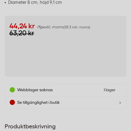
Diameter 8 cm, höjd 9,1 cm
44,24 kr
/fp
exkl. moms
(55.3 inkl. moms)
63,20 kr
Webblager saknas
I lager
›
Se tillgänglighet i butik
Produktbeskrivning