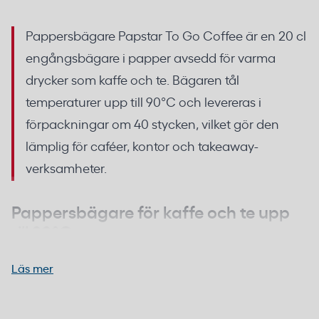
Pappersbägare Papstar To Go Coffee är en 20 cl
engångsbägare i papper avsedd för varma
drycker som kaffe och te. Bägaren tål
temperaturer upp till 90°C och levereras i
förpackningar om 40 stycken, vilket gör den
lämplig för caféer, kontor och takeaway-
verksamheter.
Pappersbägare för kaffe och te upp
till 90°C
Läs mer
Bägaren är konstruerad för att hantera varma
drycker utan att deformeras eller läcka.
Engångsbägare för servering av varma drycker som
Pappmaterialet är dimensionerat för temperaturer
kaffe och te. Kombineras med separata lock vid