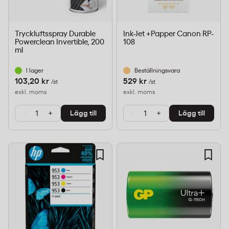
Tryckluftsspray Durable
Ink-Jet +Papper Canon RP-
Powerclean Invertible, 200
108
ml
I lager
Beställningsvara
103,20 kr
529 kr
/st
/st
exkl. moms
exkl. moms
-
+
-
+
Lägg till
Lägg till