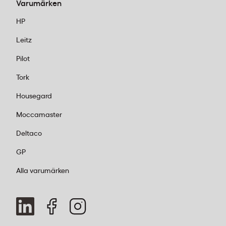
Varumärken
påfyllningsbara tankar minskar både
kostnader och miljöpåverkan rejält.
HP
Laser för volym:
Om ni skriver ut mycket
Leitz
text dagligen är laser rätt val. Snabbare,
skarpare och mer kostnadseffektivt per
Pilot
sida. Färglaser ger dessutom proffsiga
Tork
presentationer och marknadsunderlag.
Brothers laserskrivare är kända för sin
Housegard
pålitlighet och stora papperskapacitet.
Moccamaster
Multifunktion sparar plats:
Varför ha tre
Deltaco
maskiner när en räcker? Moderna
multifunktionsskrivare hanterar utskrift,
GP
kopiering, skanning och ofta även fax i
Alla varumärken
samma enhet. Smidigare för er – och
mindre att hålla koll på. Kolla bara att
skanningsfunktionen kan hantera era
volymer om ni digitaliserar mycket
dokument.