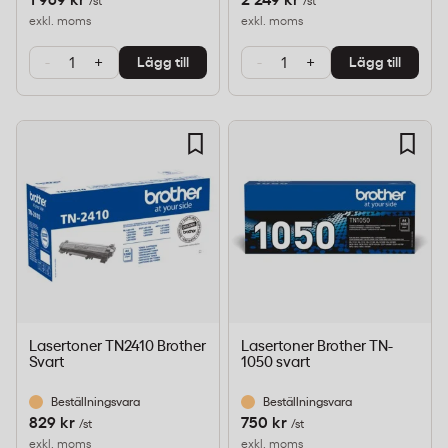
1 969 kr
2 249 kr
/st
/st
exkl. moms
exkl. moms
-
+
-
+
Lägg till
Lägg till
Lasertoner TN2410 Brother
Lasertoner Brother TN-
Svart
1050 svart
Beställningsvara
Beställningsvara
829 kr
750 kr
/st
/st
exkl. moms
exkl. moms