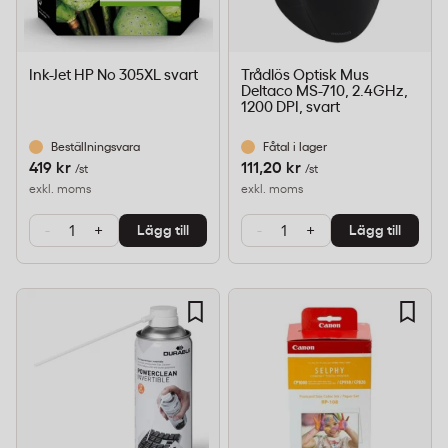
Ink-Jet HP No 305XL svart
Trådlös Optisk Mus
Deltaco MS-710, 2.4GHz,
1200 DPI, svart
Beställningsvara
Fåtal i lager
419 kr
111,20 kr
/st
/st
exkl. moms
exkl. moms
-
+
-
+
Lägg till
Lägg till