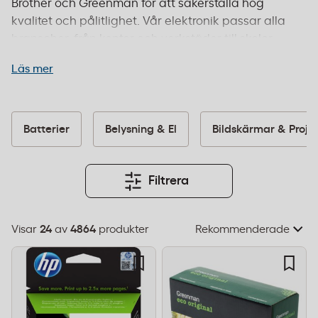
Brother och Greenman för att säkerställa hög
kvalitet och pålitlighet. Vår elektronik passar alla
branscher, från kontor och verkstäder till skolor
och vårdinrättningar. Många av våra produkter
Läs mer
uppfyller internationella certifieringar och EU-
standarder för säkerhet och miljö. Oavsett om du
behöver en färglaserskrivare för stora volymer
eller en kompakt multifunktionsmaskin för det lilla
Batterier
Belysning & El
Bildskärmar & Proje
kontoret, erbjuder vi lösningar som förenklar din
vardag. Beställ före 14:00 för leverans inom 1–2
dagar och fri frakt från 995 kr.
Filtrera
Visar
24
av
4864
produkter
Välj
sorteringsordning