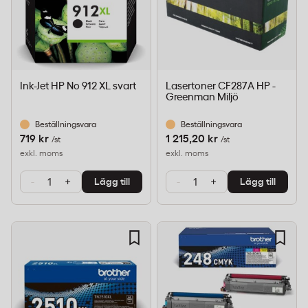
Ink-Jet HP No 912 XL svart
Lasertoner CF287A HP -
Greenman Miljö
Beställningsvara
Beställningsvara
719 kr
1 215,20 kr
/st
/st
exkl. moms
exkl. moms
-
+
-
+
Lägg till
Lägg till