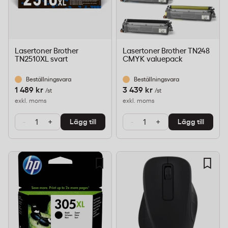
Lasertoner Brother
Lasertoner Brother TN248
TN2510XL svart
CMYK valuepack
Beställningsvara
Beställningsvara
1 489 kr
3 439 kr
/st
/st
exkl. moms
exkl. moms
-
+
-
+
Lägg till
Lägg till