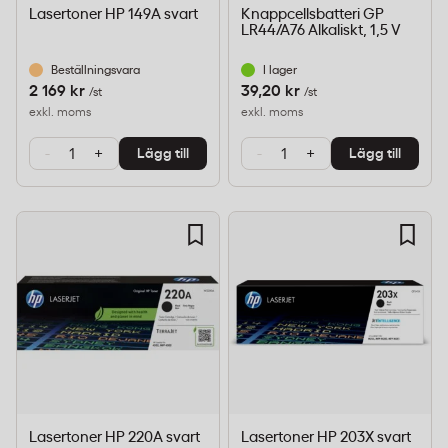
Lasertoner HP 149A svart
Knappcellsbatteri GP
LR44/A76 Alkaliskt, 1,5 V
Beställningsvara
I lager
2 169 kr
39,20 kr
/st
/st
exkl. moms
exkl. moms
-
+
-
+
Lägg till
Lägg till
Lasertoner HP 220A svart
Lasertoner HP 203X svart