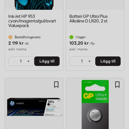
Ink-Jet HP 953
Batteri GP Ultra Plus
cyan/magenta/gul/svart
Alkaline D LR20, 2 st
Valuepack
Beställningsvara
I lager
2 119 kr
103,20 kr
/st
/fp
exkl. moms
exkl. moms
-
+
-
+
Lägg till
Lägg till