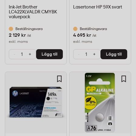
Ink-Jet Brother
Lasertoner HP 59X svart
LC422XLVALDR CMYBK
valuepack
Beställningsvara
Beställningsvara
2 129 kr
4 695 kr
/st
/st
exkl. moms
exkl. moms
-
+
-
+
Lägg till
Lägg till