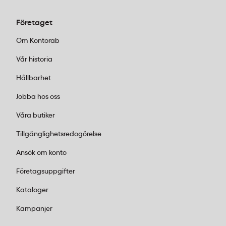
användare ska dela på samma utrustning
Företaget
blir hållbarhet och låg driftkostnad
avgörande. Laddningsvagnar för bärbara
Om Kontorab
datorer och surfplattor löser både
Vår historia
förvaring och laddning på ett smidigt sätt.
Våra mobila laddningsstationer rymmer
Hållbarhet
upp till 36 enheter och rullar enkelt mellan
Jobba hos oss
klassrum.
Produktion och lager:
Här handlar det om
Våra butiker
etikettskrivare, streckodsläsare och robust
Tillgänglighetsredogörelse
utrustning som tål tuffa tag. Välj produkter
med hög kapacitet och enkel integration
Ansök om konto
med befintliga system.
Företagsuppgifter
Kreativa byråer:
Färgåtergivning och
bildkvalitet står i centrum. Kontorsskrivare
Kataloger
från Epson med professionell
Kampanjer
färghantering och högupplösta utskrifter
gör susen. Kombinera gärna med externa