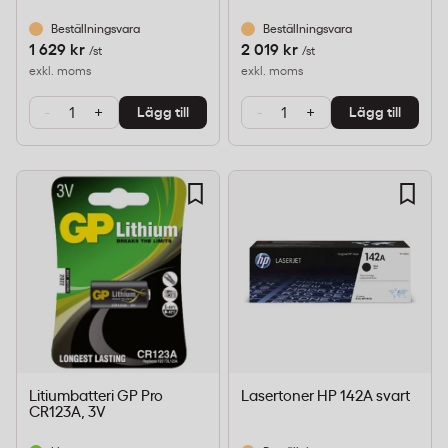
Beställningsvara
Beställningsvara
1 629 kr
2 019 kr
/st
/st
exkl. moms
exkl. moms
-
+
-
+
Lägg till
Lägg till
Litiumbatteri GP Pro
Lasertoner HP 142A svart
CR123A, 3V