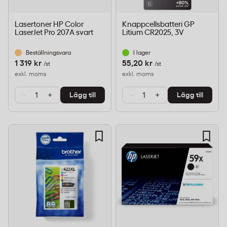
Lasertoner HP Color
Knappcellsbatteri GP
LaserJet Pro 207A svart
Litium CR2025, 3V
Beställningsvara
I lager
1 319 kr
55,20 kr
/st
/st
exkl. moms
exkl. moms
-
+
-
+
Lägg till
Lägg till