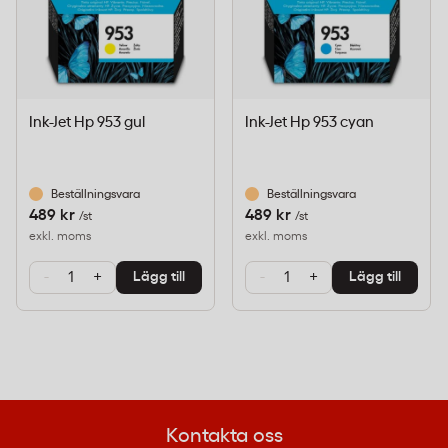
Ink-Jet Hp 953 gul
Ink-Jet Hp 953 cyan
Beställningsvara
Beställningsvara
489 kr
489 kr
/st
/st
exkl. moms
exkl. moms
-
+
-
+
Lägg till
Lägg till
Kontakta oss