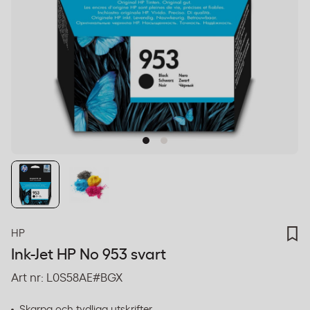
HP
Ink-Jet HP No 953 svart
Art nr:
L0S58AE#BGX
Skarpa och tydliga utskrifter