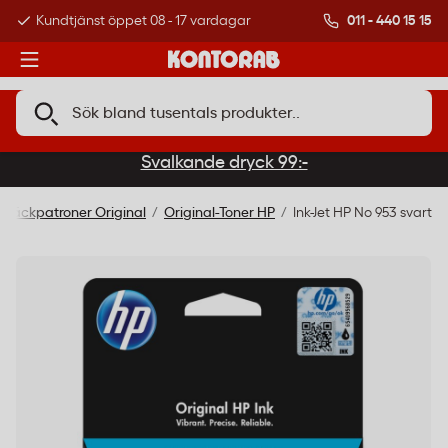
011 - 440 15 15
Kundtjänst öppet 08 - 17 vardagar
Över 500 000 kund
Svalkande dryck 99:-
 Bläckpatroner Original
Original-Toner HP
Ink-Jet HP No 953 svart