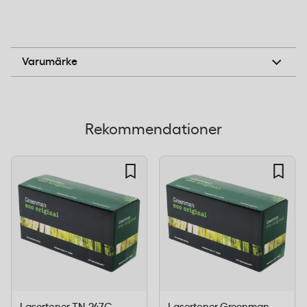
standarder.
Produktegenskaper
Greenman
Varumärke
Kompatibel med Brother TN-247BK
(originalnummer)
Sidkapacitet: 3000 sidor vid 5% täckning
Svart färg för skarpa utskrifter
Rekommendationer
Tillverkad av återvunna material enligt cirkulär
ekonomi
Klimatkompenserad frakt inom Sverige
Kvalitetssäkrad enligt ISO-standarder
Tekniska Specifikationer
Tillverkare
Greenman
Originalnummer
TN-247BK
(OEM)
EAN / GTIN
7332568110765.0