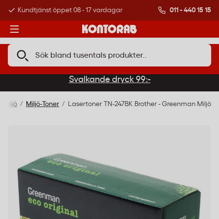
011 - 440 15 15
Kundtjänst öppet 08 - 17 vardagar
Över 500 000 kund
Svalkande dryck 99:-
 Miljö
Miljö-Toner
Lasertoner TN-247BK Brother - Greenman Miljö