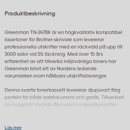
Produktbeskrivning
Greenman TN-247BK är en högkvalitativ kompatibel
lasertoner för Brother-skrivare som levererar
professionella utskrifter med en räckvidd på upp till
3000 sidor vid 5% täckning. Med över 15 års
erfarenhet av att tillverka miljövänliga toners har
Greenman blivit ett av Nordens ledande
varumärken inom hållbara utskriftslösningar.
Denna svarta tonerkassett levererar djupsvart färg
perfekt för både textdokument och grafik. Tillverkad
av noggrant utvalda återvunna originalkassetter
där alla slitdelar byts ut och nya komponenter
installeras. Varje kassett genomgår omfattande
kvalitetskontroller enligt ISO 9001 och ISO 14001
Läs mer