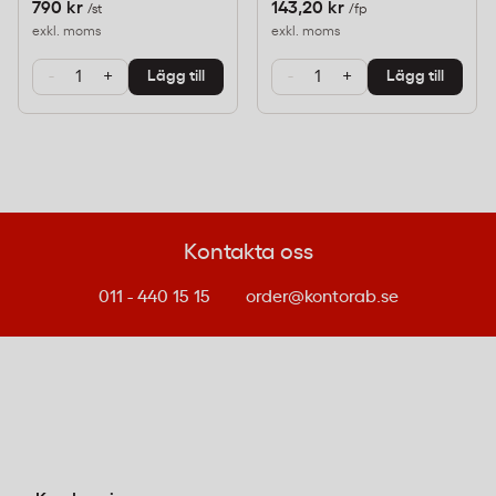
790 kr
143,20 kr
/st
/fp
CO2-utsläppen med cirka 4 kg.
exkl. moms
exkl. moms
-
+
-
+
Lägg till
Lägg till
Tekniska Specifikationer
Tillverkare
Greenman
Originalnummer (OEM)
TN-2410
Kontakta oss
EAN / GTIN
7332568110697
011 - 440 15 15
order@kontorab.se
Artikelnummer
KAB-20050190
Färg
Svart (Black)
Sidkapacitet
Ca 1200 sidor (vid 5% täckning)
Återvunnen lasertoner
Tonertyp
(Remanufactured)