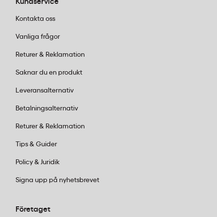
Kundservice
Kvalitetscertifiering
ISO 9001:2015, ISO 14001:2015
Kontakta oss
Vanliga frågor
Returer & Reklamation
Produktegenskaper
Saknar du en produkt
Kompatibla Brother Skrivare
Leveransalternativ
Betalningsalternativ
Varför Välja Greenman Miljötoner?
Returer & Reklamation
Tips & Guider
Miljöfördelar
Policy & Juridik
Signa upp på nyhetsbrevet
Vanliga Frågor (FAQ)
Företaget