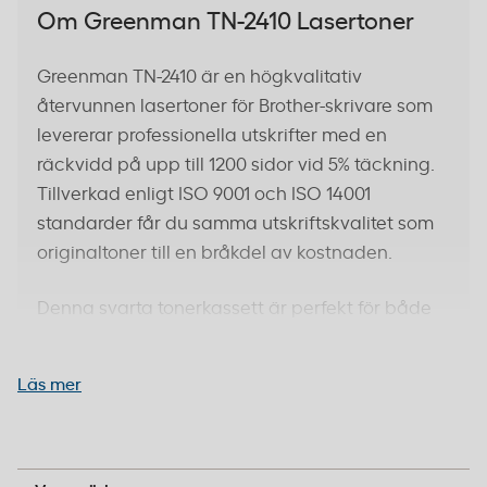
Om Greenman TN-2410 Lasertoner
Greenman TN-2410 är en högkvalitativ
återvunnen lasertoner för Brother-skrivare som
levererar professionella utskrifter med en
räckvidd på upp till 1200 sidor vid 5% täckning.
Tillverkad enligt ISO 9001 och ISO 14001
standarder får du samma utskriftskvalitet som
originaltoner till en bråkdel av kostnaden.
Denna svarta tonerkassett är perfekt för både
textdokument och grafik. Varje kassett är
noggrant remanufactured från originalkassetter
Läs mer
där alla slitdelar byts ut och nya komponenter
installeras. Med över 15 års erfarenhet har
Greenman blivit ett av Nordens ledande
Greenman
varumärken inom hållbara utskriftslösningar.