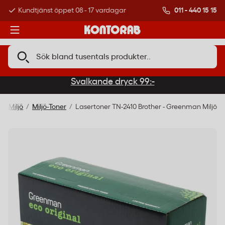
011 - 440 15 15
Kundtjänst öppet 08 - 17 vardagar
Över 500 000 kund
Svalkande dryck 99:-
er Miljö
Miljö-Toner
Lasertoner TN-2410 Brother - Greenman Miljö