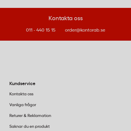
Fungerar BNT Office musmatta med lasermus?
Ja, musmattan BNT Office Standard fungerar med
Kontakta oss
både optiska och laserbaserade möss. Den mjuka
011 - 440 15 15
order@kontorab.se
nylonytan ger jämn avläsning för båda mustyperna.
Glider musmattan på skrivbordet?
Musmatta BNT Office Standard har en undersida i
polyester som ligger stabilt mot de flesta
skrivbordsytor och förhindrar att mattan förskjuts
under användning.
Kundservice
Kontakta oss
Vanliga frågor
Returer & Reklamation
Saknar du en produkt