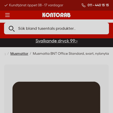
011 - 440 15 15
Kundtjänst öppet 08 - 17 vardagar
Över 500 000 kund
Svalkande dryck 99:-
Möss
Musmattor
Musmatta BNT Office Standard, svart, nylonyta