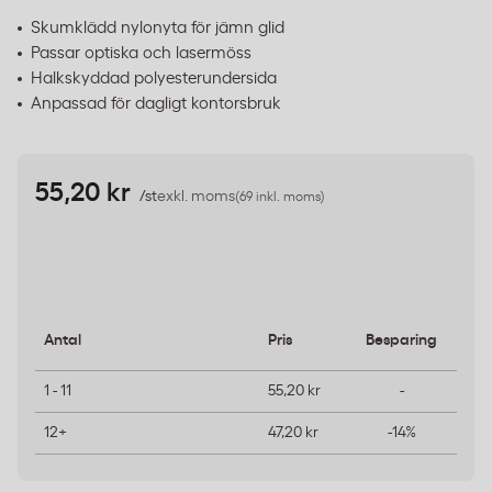
Skumklädd nylonyta för jämn glid
Passar optiska och lasermöss
Halkskyddad polyesterundersida
Anpassad för dagligt kontorsbruk
55,20 kr
/st
exkl. moms
(69 inkl. moms)
Antal
Pris
Besparing
1 - 11
55,20 kr
-
12+
47,20 kr
-14%