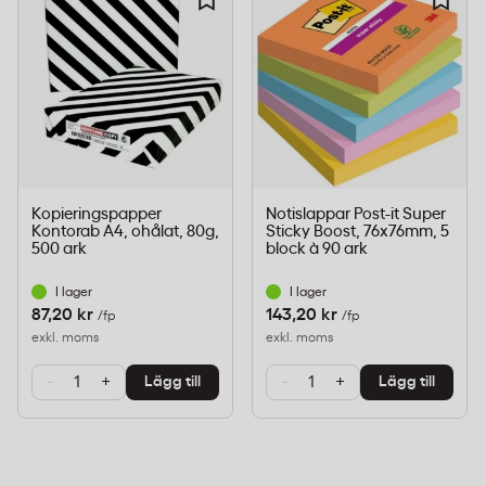
BNT Office Standard är dimensionerad för daglig
användning i kontorsmiljöer och vid
hemmaarbetsplatser. Polyesterundersidan ligger
stabilt mot skrivbordsytan och förhindrar att mattan
glider undan under arbetet.
Kopieringspapper
Notislappar Post-it Super
Kontorab A4, ohålat, 80g,
Sticky Boost, 76x76mm, 5
Miljömärkning
500 ark
block à 90 ark
Produkten är märkt med B-pil, vilket indikerar
I lager
I lager
att förpackningen kan sorteras för
87,20 kr
143,20 kr
/fp
/fp
materialåtervinning.
exkl. moms
exkl. moms
-
+
-
+
Lägg till
Lägg till
Vanliga frågor om musmatta för
kontor