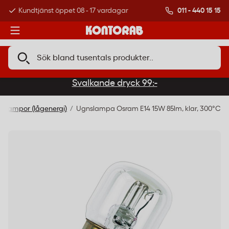
011 - 440 15 15
Kundtjänst öppet 08 - 17 vardagar
Över 500 000 kund
Svalkande dryck 99:-
D-lampor (lågenergi)
Ugnslampa Osram E14 15W 85lm, klar, 300°C