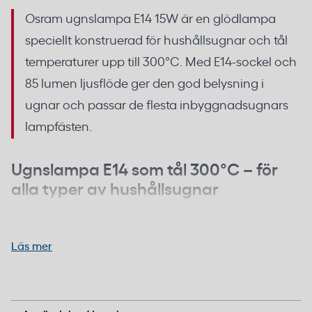
Osram ugnslampa E14 15W är en glödlampa
speciellt konstruerad för hushållsugnar och tål
temperaturer upp till 300°C. Med E14-sockel och
85 lumen ljusflöde ger den god belysning i
ugnar och passar de flesta inbyggnadsugnars
lampfästen.
Ugnslampa E14 som tål 300°C – för
alla typer av hushållsugnar
Lampan är designad för att klara den extrema
värmen i bakugnar. Temperaturområdet 0–300°C
Läs mer
innebär att den fungerar under hela ugnens
driftcykel utan att glödtråd eller glas tar skada. Den
Ersättningslampa för hushållsugnar och
klara päronformade glaskupan ger ett koncentrerat
inbyggnadsugnar med E14-sockel.