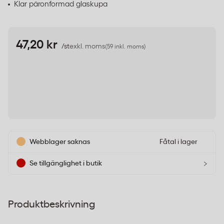
Klar päronformad glaskupa
47,20 kr
/st
exkl. moms
(59 inkl. moms)
Webblager saknas
Fåtal i lager
›
Se tillgänglighet i butik
Produktbeskrivning