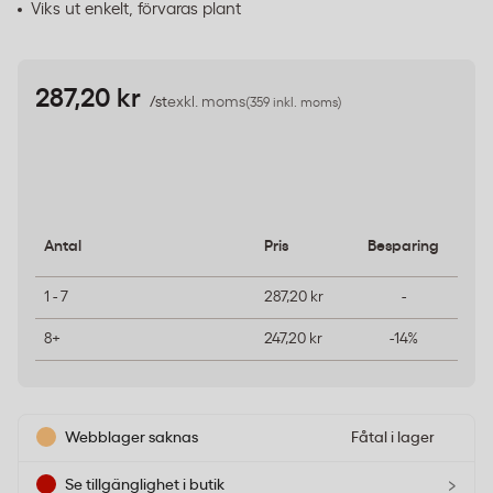
Viks ut enkelt, förvaras plant
287,20 kr
/st
exkl. moms
(359 inkl. moms)
Antal
Pris
Besparing
1 - 7
287,20 kr
-
8+
247,20 kr
-14%
Webblager saknas
Fåtal i lager
›
Se tillgänglighet i butik