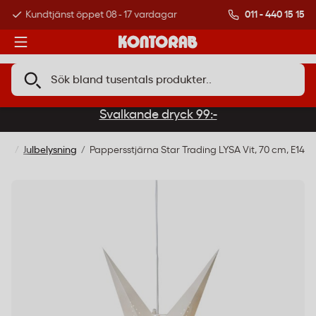
011 - 440 15 15
Kundtjänst öppet 08 - 17 vardagar
Över 500 000 kund
Svalkande dryck 99:-
 El
Julbelysning
Pappersstjärna Star Trading LYSA Vit, 70 cm, E14