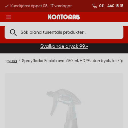
011 - 440 15 15
Kundtjänst öppet 08 - 17 vardagar
Över 500 000 kund
Svalkande dryck 99:-
Spraywash
Sprayflaska Ecolab oval 650 ml, HDPE, utan tryck, 6 st/fp