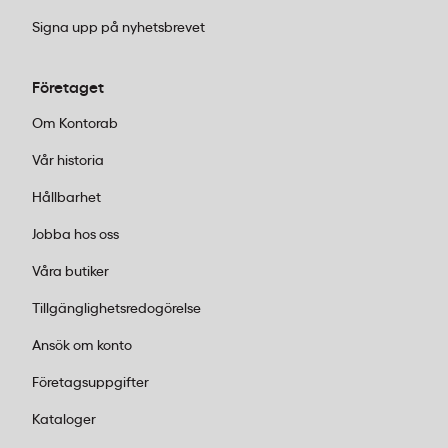
användas till olika medel utan att texten på flaskan
Signa upp på nyhetsbrevet
blir missvisande.
Företaget
Om Kontorab
Vår historia
Hållbarhet
Jobba hos oss
Våra butiker
Tillgänglighetsredogörelse
Ansök om konto
Företagsuppgifter
Kataloger