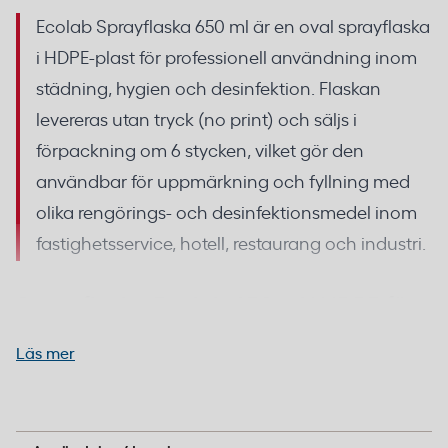
Ecolab Sprayflaska 650 ml är en oval sprayflaska
i HDPE-plast för professionell användning inom
städning, hygien och desinfektion. Flaskan
levereras utan tryck (no print) och säljs i
förpackning om 6 stycken, vilket gör den
användbar för uppmärkning och fyllning med
olika rengörings- och desinfektionsmedel inom
fastighetsservice, hotell, restaurang och industri.
Sprayflaska Ecolab 650 ml i HDPE för
rengöringsmedel
Läs mer
Flaskan är tillverkad i HDPE (högdensitetspolyeten),
Påfyllning och applicering av rengörings- och
ett material som tål de kemikalier som finns i vanliga
desinfektionsmedel inom professionell städning,
hotell, restaurang, fastighetsservice och industri.
professionella rengörings- och desinfektionsmedel.