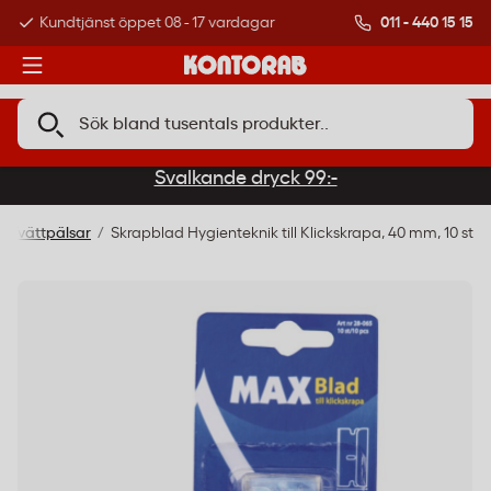
011 - 440 15 15
Kundtjänst öppet 08 - 17 vardagar
Över 500 000 kund
Svalkande dryck 99:-
& Tvättpälsar
Skrapblad Hygienteknik till Klickskrapa, 40 mm, 10 st