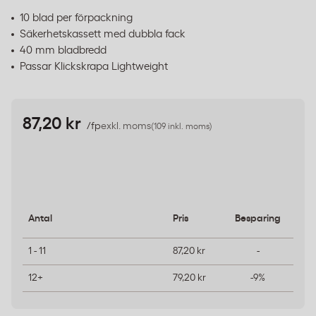
10 blad per förpackning
Säkerhetskassett med dubbla fack
40 mm bladbredd
Passar Klickskrapa Lightweight
87,20 kr
/fp
exkl. moms
(109 inkl. moms)
Antal
Pris
Besparing
1 - 11
87,20 kr
-
12+
79,20 kr
-9%