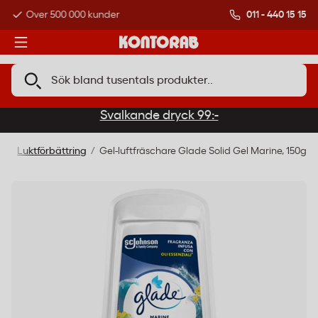
011 - 440 15 15
Över 500 000 kunder
Betala med Klarn
Svalkande dryck 99:-
m
Luktförbättring
Gel-luftfräschare Glade Solid Gel Marine, 150g