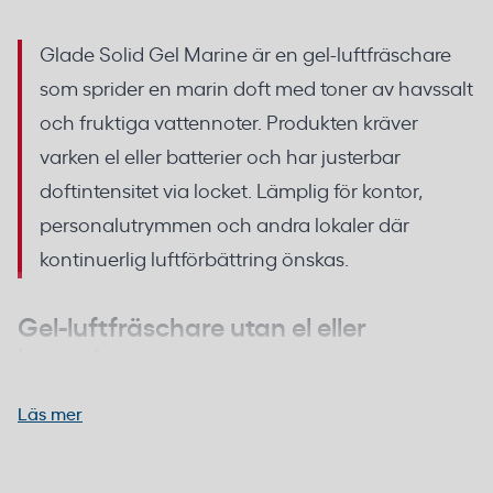
Glade Solid Gel Marine är en gel-luftfräschare
som sprider en marin doft med toner av havssalt
och fruktiga vattennoter. Produkten kräver
varken el eller batterier och har justerbar
doftintensitet via locket. Lämplig för kontor,
personalutrymmen och andra lokaler där
kontinuerlig luftförbättring önskas.
Gel-luftfräschare utan el eller
batterier
Läs mer
Glade Solid Gel Marine fungerar passivt genom
avdunstning från gelkonsistensen. Genom att vrida
Riv av folien vid markerat område. Vrid och lyft locket
topplocket kan doftintensiteten justeras efter behov
för att aktivera doften. Justera lockets höjd för att