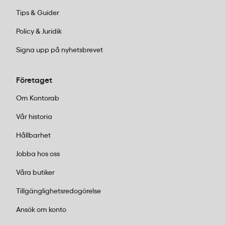
Tips & Guider
Vilken tjocklek ska en sopsäck ha för
kontorsavfall?
Policy & Juridik
För normalt kontorsavfall räcker 0,035–0,045 mm
Signa upp på nyhetsbrevet
tjocklek. polyBLUE 70L har 0,040 mm och klarar
papper, plast och lättare restavfall utan att gå
Företaget
sönder vid lyft och transport.
Om Kontorab
Vår historia
Hållbarhet
Jobba hos oss
Våra butiker
Tillgänglighetsredogörelse
Ansök om konto