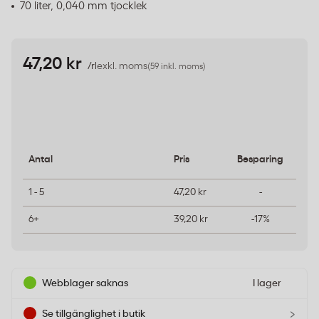
70 liter, 0,040 mm tjocklek
47,20 kr
/rl
exkl. moms
(59 inkl. moms)
Antal
Pris
Besparing
1 - 5
47,20 kr
-
6+
39,20 kr
-17%
Webblager saknas
I lager
›
Se tillgänglighet i butik