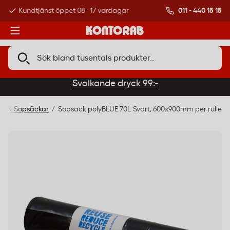
011 - 440 15 15
Kundtjänst öppet 08 - 17 vardagar
Över 500 000 kund
Svalkande dryck 99:-
ar & Sopsäckar
Sopsäck polyBLUE 70L Svart, 600x900mm per rulle