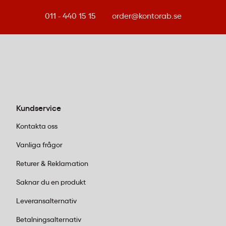
formar sig efter underlaget utan att skrynkla. Detta
mörkblå silkespapper levereras i förpackningar om
011 - 440 15 15
order@kontorab.se
25 ark.
Hur många ark silkespapper ingår i en
förpackning?
Förpackningen innehåller 25 ark mörkblått
silkespapper i storleken 51x76 cm, vilket räcker för
Kundservice
större projekt inom skola eller ateljéarbete.
Kontakta oss
Vanliga frågor
Returer & Reklamation
Saknar du en produkt
Leveransalternativ
Betalningsalternativ