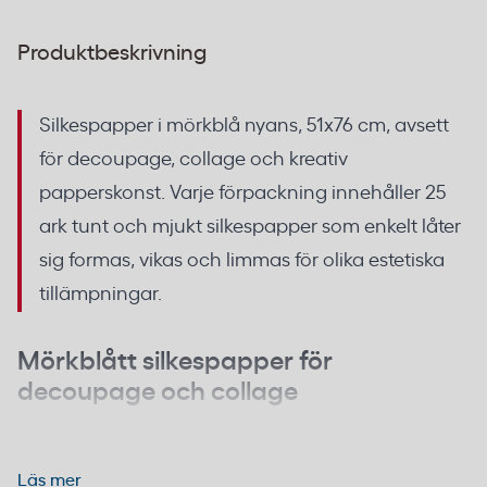
Produktbeskrivning
Silkespapper i mörkblå nyans, 51x76 cm, avsett
för decoupage, collage och kreativ
papperskonst. Varje förpackning innehåller 25
ark tunt och mjukt silkespapper som enkelt låter
sig formas, vikas och limmas för olika estetiska
tillämpningar.
Mörkblått silkespapper för
decoupage och collage
Det tunna materialet gör silkespappret lättarbetat
och flexibelt. Ytan tar upp lim jämnt, vilket ger ett
Läs mer