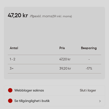
47,20 kr
/fp
exkl. moms
(59 inkl. moms)
Antal
Pris
Besparing
1 - 2
47,20 kr
-
3+
39,20 kr
-17%
Webblager saknas
Slut i lager
›
Se tillgänglighet i butik