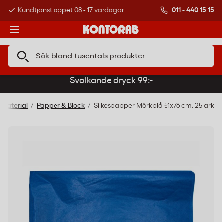
011 - 440 15 15
Kundtjänst öppet 08 - 17 vardagar
Över 500 000 kund
Svalkande dryck 99:-
smaterial
Papper & Block
Silkespapper Mörkblå 51x76 cm, 25 ark