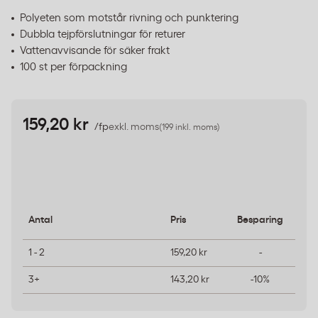
Polyeten som motstår rivning och punktering
Dubbla tejpförslutningar för returer
Vattenavvisande för säker frakt
100 st per förpackning
159,20 kr
/fp
exkl. moms
(199 inkl. moms)
Antal
Pris
Besparing
1 - 2
159,20 kr
-
3+
143,20 kr
-10%