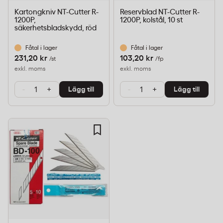
Kartongkniv NT-Cutter R-
Reservblad NT-Cutter R-
1200P,
1200P, kolstål, 10 st
säkerhetsbladskydd, röd
Fåtal i lager
Fåtal i lager
231,20 kr
103,20 kr
/st
/fp
exkl. moms
exkl. moms
-
+
-
+
Lägg till
Lägg till