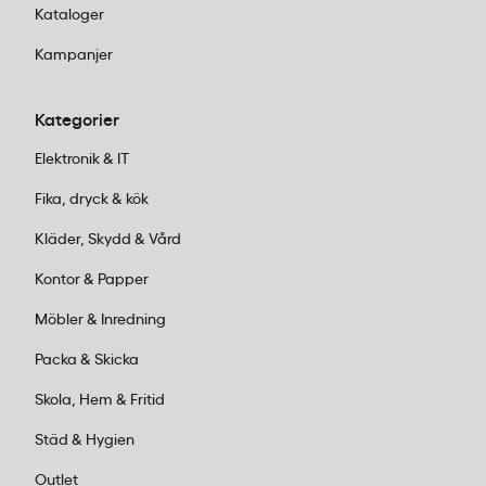
kraftigare material
Kataloger
Matcha med reservblad
– varje modell har
Kampanjer
specifika blad för optimal prestanda
Beställ online
på kontorab.se eller besök
Kategorier
någon av våra 25 fysiska butiker
Lägg ordern före 14:00
för leverans inom 1–
Elektronik & IT
2 dagar
Fika, dryck & kök
Kläder, Skydd & Vård
Kundservice:
Ring oss vardagar 08:00–
Kontor & Papper
17:00 på 011-440 15 15 eller mejla
order@kontorab.se
.
Möbler & Inredning
Packa & Skicka
Skola, Hem & Fritid
Städ & Hygien
Outlet