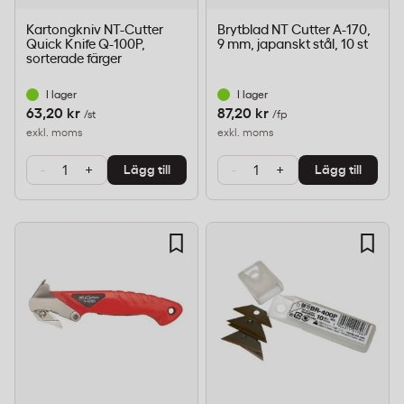
Kartongkniv NT-Cutter
Brytblad NT Cutter A-170,
Quick Knife Q-100P,
9 mm, japanskt stål, 10 st
sorterade färger
I lager
I lager
63,20 kr
87,20 kr
/st
/fp
exkl. moms
exkl. moms
-
+
-
+
Lägg till
Lägg till