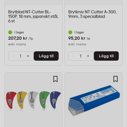
Brytblad NT-Cutter BL-
Brytkniv NT Cutter A-300,
150P, 18 mm, japanskt stål,
9mm, 3 specialblad
6 st
I lager
I lager
207,20 kr
95,20 kr
/fp
/st
exkl. moms
exkl. moms
-
+
-
+
Lägg till
Lägg till