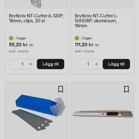
Brytkniv NT-Cutter iL-120P,
Brytkniv NT-Cutter L-
18mm, clips, 20 st
500GRP, aluminium,
18mm
I lager
I lager
55,20 kr
111,20 kr
/st
/st
exkl. moms
exkl. moms
-
+
-
+
Lägg till
Lägg till