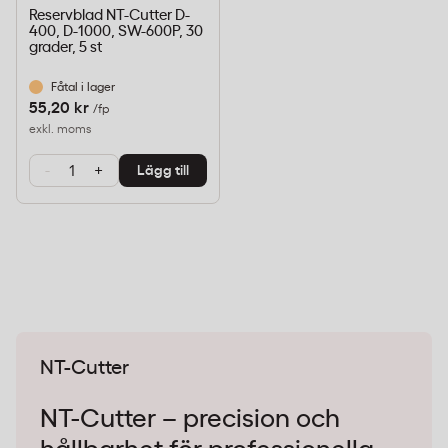
Reservblad NT-Cutter D-
400, D-1000, SW-600P, 30
grader, 5 st
Fåtal i lager
55,20 kr
/fp
exkl. moms
-
+
Lägg till
NT-Cutter
NT-Cutter – precision och