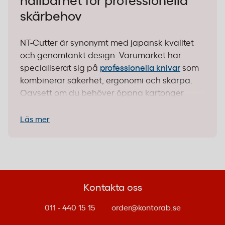
hållbarhet för professionella
skärbehov
NT-Cutter är synonymt med japansk kvalitet
och genomtänkt design. Varumärket har
specialiserat sig på
professionella knivar
som
kombinerar säkerhet, ergonomi och skärpa.
Oavsett om du behöver öppna kartonger
dagligen, klippa förpackningsmaterial eller
utföra precisionsskärningar i hantverk – NT-
Läs mer
Cutter erbjuder pålitliga verktyg för alla
användningsområden.
Varför välja NT-Cutter?
Kontakta oss
NT-Cutters styrka ligger i detaljerna. Alla
modeller är tillverkade med härdat japanskt
011 - 440 15 15
order@kontorab.se
stål som behåller skärpan längre än vanliga