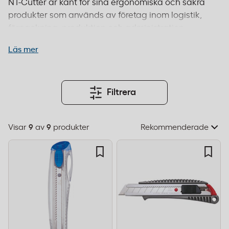
NT-Cutter är känt för sina ergonomiska och säkra
produkter som används av företag inom logistik,
förpackning, produktion och administration.
Knivarna är konstruerade med hållbara material
Läs mer
och erbjuder precision och komfort vid daglig
användning. Med funktioner som lätt bladbyte
och säkerhetslås passar verktygen lika bra för
frekvent användning i lager som för kontorsbruk.
Filtrera
Beställ före 14:00 för leverans inom 1–2 dagar och
fri frakt från 995 kr.
Visar
9
av
9
produkter
Välj
sorteringsordning