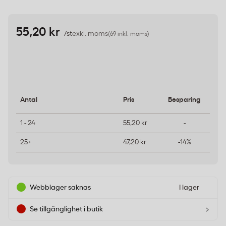
55,20 kr
/st
exkl. moms
(69 inkl. moms)
Antal
Pris
Besparing
1 - 24
55,20 kr
-
25+
47,20 kr
-14%
Webblager saknas
I lager
›
Se tillgänglighet i butik