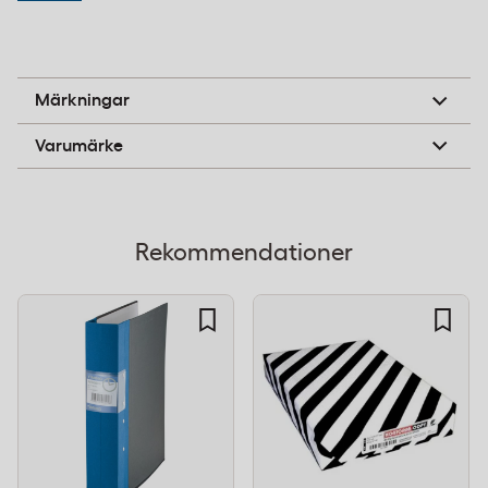
mängd dokument och passar för projekt,
årsrapporter eller pågående ärenden som kräver
löpande påfyllning. Träryggen ger stadga åt
B-pil
Märkningar
pärmen och förhindrar att den böjer sig under
Timing
Varumärke
tyngden av papper.
Ryggbredd:
60 mm
Färg:
Svart
Rekommendationer
Konstruktion:
Trärygg med starka pärmsidor
Förstärkning:
Tygband i nederkant
Mekanism:
Gaffelmekanism för hålslagna A4-
dokument
Kontorspärm för arkivering och daglig
dokumenthantering