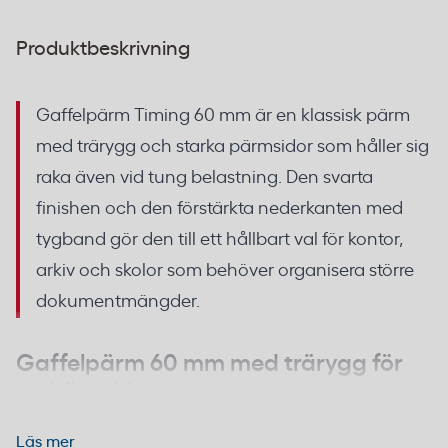
Produktbeskrivning
Gaffelpärm Timing 60 mm är en klassisk pärm
med trärygg och starka pärmsidor som håller sig
raka även vid tung belastning. Den svarta
finishen och den förstärkta nederkanten med
tygband gör den till ett hållbart val för kontor,
arkiv och skolor som behöver organisera större
dokumentmängder.
Gaffelpärm 60 mm med trärygg för
stabilt arkiv
Läs mer
Den breda ryggen på 60 mm rymmer en betydande