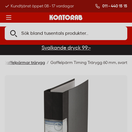
011 - 440 15 15
Kundtjänst öppet 08 - 17 vardagar
Över 500 000 kund
Svalkande dryck 99:-
Gaffelpärmar trärygg
Gaffelpärm Timing Trärygg 60 mm, svart