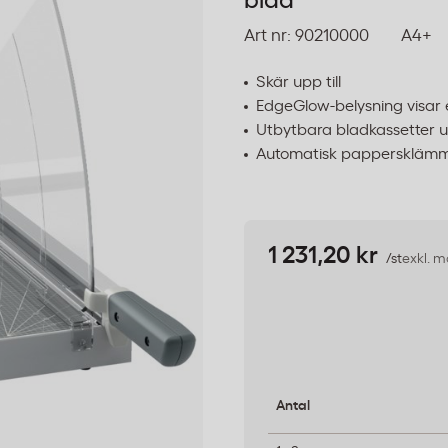
blad
Art nr:
90210000
A4+
Skär upp till
EdgeGlow-belysning visar e
Utbytbara bladkassetter u
Automatisk pappersklämma 
1 231,20 kr
/st
exkl. 
Antal