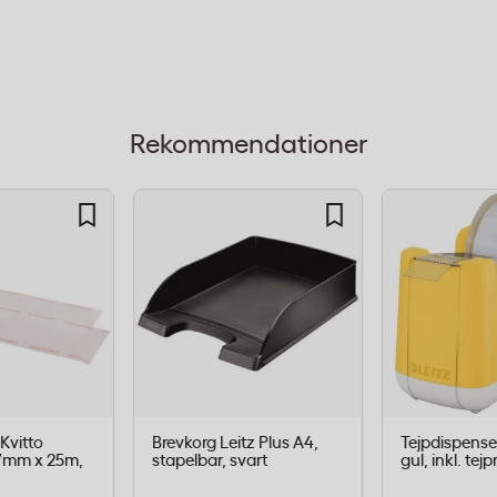
nde stålblad som sitter i
 verktyg och utan att du
et raka bladet klipper
Rekommendationer
gsbladet hanterar upp till
m)
bara kassetter)
 Kvitto
Brevkorg Leitz Plus A4,
Tejpdispense
 57mm x 25m,
stapelbar, svart
gul, inkl. tejp