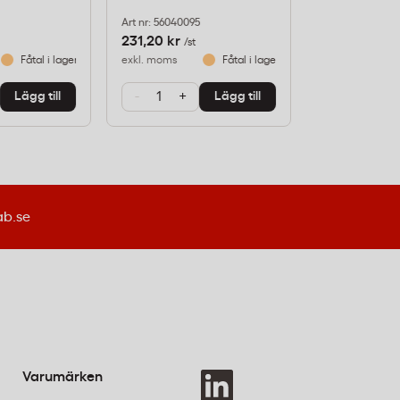
Art nr: 56040095
Art nr: 53640095
231,20 kr
215,20 kr
/st
/st
Fåtal i lager
exkl. moms
Fåtal i lager
exkl. moms
-
+
-
+
Lägg till
Lägg till
ab.se
Varumärken