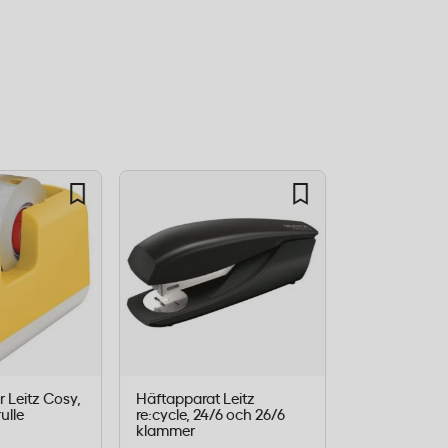
r Leitz Cosy,
Häftapparat Leitz
Tejphållare 
rulle
re:cycle, 24/6 och 26/6
helsvart, 19
klammer