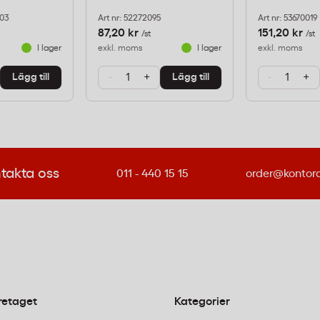
ning på kontor
003
Art nr: 52272095
Art nr: 53670019
87,20 kr
151,20 kr
/st
/st
I lager
exkl. moms
I lager
exkl. moms
frekvent beskärning av
-
+
-
+
Lägg till
Lägg till
. Den ergonomiska
stningen vid längre
som håller maskinen
alerna med
ta in exakta mått.
takta oss
011 - 440 15 15
order@kontor
nnebär att
t återvinningssystem i
retaget
Kategorier