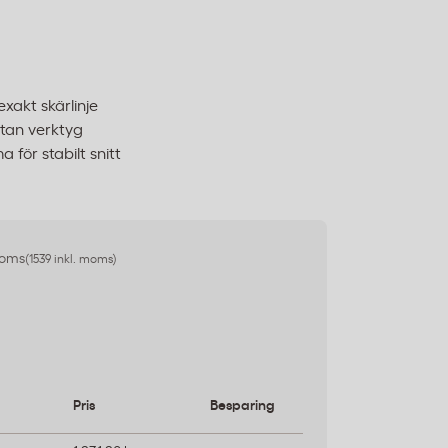
xakt skärlinje
tan verktyg
för stabilt snitt
moms
(1539 inkl. moms)
Pris
Besparing