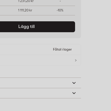
1 231,20 kr
-
1 111,20 kr
-10%
Lägg till
Fåtal i lager
›