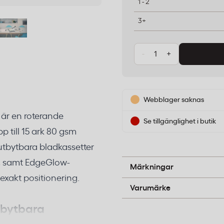
1 - 2
3+
-
+
Webblager saknas
 är en roterande
Se tillgänglighet i butik
 till 15 ark 80 gsm
utbytbara bladkassetter
ng, samt EdgeGlow-
A-pil
Märkningar
 exakt positionering.
Leitz
Varumärke
tbytbara