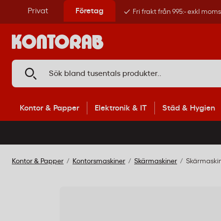
Privat
Företag
Fri frakt från 995:- exkl mom
Kontor & Papper
Elektronik & IT
Städ & Hygien
Kontor & Papper
Kontorsmaskiner
Skärmaskiner
Skärmaskin 