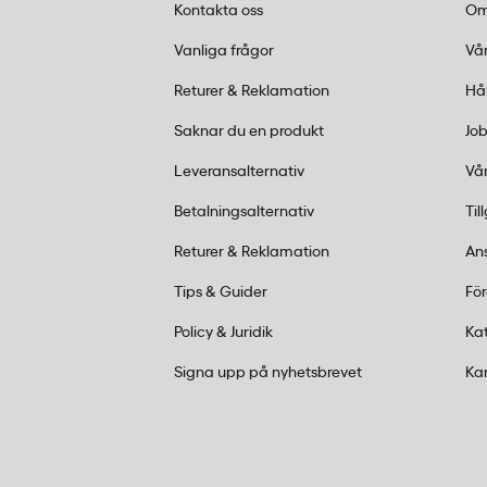
Kontakta oss
Om
Vanliga frågor om skärmaskin 
Vanliga frågor
Vår
Office
Returer & Reklamation
Hå
Hur många ark kan Leitz Precision Offi
Saknar du en produkt
Job
Med det raka roterande bladet skär Leitz
Leveransalternativ
Vår
till 15 ark standardpapper (80 gsm) i en k
Betalningsalternativ
Til
perforeringsbladet hanterar upp till 5 ark.
Returer & Reklamation
An
Hur byter man blad på Leitz Precision O
Tips & Guider
Fö
Bladen sitter i säkra plastkassetter som kl
Policy & Juridik
Ka
verktyg. Du behöver aldrig röra vid den 
Signa upp på nyhetsbrevet
Ka
ersättningsblad finns för alla tre bladtyp
perforering.
Vad är EdgeGlow-belysning på en skärm