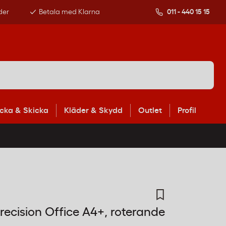
der
Betala med Klarna
011 - 440 15 15
cka & Skicka
Kläder & Skydd
Outlet
Profil
recision Office A4+, roterande