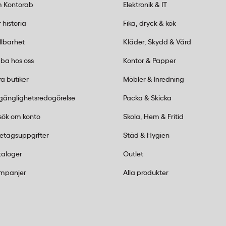
 Kontorab
Elektronik & IT
Leitz Precision
 historia
Fika, dryck & kök
llbarhet
Kläder, Skydd & Vård
ce A4+ skära åt gången?
ba hos oss
Kontor & Papper
 Precision Office A4+ upp
a butiker
Möbler & Inredning
örning. Våg- och
lgänglighetsredogörelse
Packa & Skicka
sök om konto
Skola, Hem & Fritid
ffice skärmaskin?
retagsuppgifter
Städ & Hygien
ickas i och ur utan
taloger
Outlet
vassa eggen, och
mpanjer
Alla produkter
erna: rakt, våg och
askin?