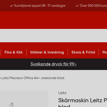
s
Kundtjänst öppet 08 - 17 vardagar
Över 500 000 kun
Fika & Kök
Möbler & Inredning
Skola & Fritid
Pa
Svalkande dryck för 99:-
Leitz Precision Office A4+, roterande blad
Leitz
Skärmaskin Leitz P