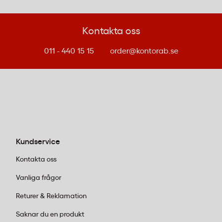
pappersåtervinning.
Kontakta oss
Vanliga frågor om termorullar för
011 - 440 15 15
order@kontorab.se
betalterminaler
Vilken kassarulle passar till kortterminal med
57mm bredd?
Kassarulle Thermo 57x54x12mm passar
betalterminaler och kassaapparater som använder
57mm breda termorullar med 12mm kärna.
Kundservice
Kontrollera din terminals specifikation för att
Kontakta oss
bekräfta kompatibilitet med 54mm rulldiameter.
Vanliga frågor
Varför ska man välja BPA-fria kvittorullar?
Returer & Reklamation
BPA-fria termorullar uppfyller EU:s restriktioner för
Saknar du en produkt
bisfenol A i termopapper och minskar exponering för