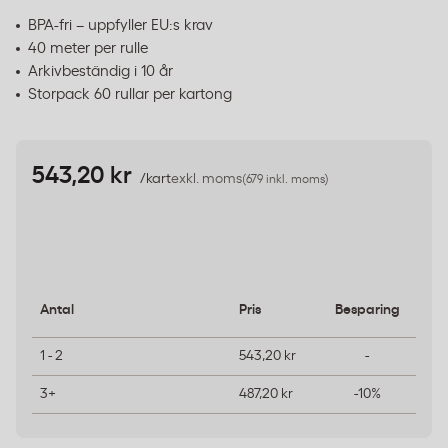
BPA-fri – uppfyller EU:s krav
40 meter per rulle
Arkivbeständig i 10 år
Storpack 60 rullar per kartong
543,20 kr
/kart
exkl. moms
(679 inkl. moms)
Antal
Pris
Besparing
1 - 2
543,20 kr
-
3+
487,20 kr
-10%