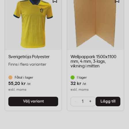
Termorulle 57mm för kortterminaler
och kassaapparater
Standardmåttet 57x54x12mm passar de flesta
betalterminaler, bärbara kortläsare och mindre
kassaapparater på marknaden. Storpacket om 60
Sverigetröja Polyester
Wellpappark 1500x1100
rullar minskar beställningsfrekvensen och
mm, 4 mm, 3-lags,
Finns i flera varianter
säkerställer att verksamheten har kvittopapper i
vikning i mitten
lager.
Fåtal i lager
I lager
55,20 kr
32 kr
/st
/st
exkl. moms
exkl. moms
Miljömärkning
-
+
Välj variant
Lägg till
Märkt med A-pil (Återvinningspil), vilket
innebär att förpackningen går att
materialåtervinna enligt svenska riktlinjer för