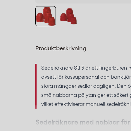
Produktbeskrivning
Sedelräknare Stl 3 är ett fingerburen
avsett för kassapersonal och banktj
stora mängder sedlar dagligen. Den
små nabbarna på ytan ger ett säkert 
vilket effektiviserar manuell sedelräkn
Sedelräknare med nabbar för 
kassaarbete