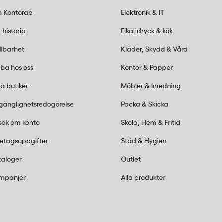
 gummi som sätts på fingret
 Kontorab
Elektronik & IT
elräknare Stl 3 har nabbar
så att användaren snabbt
 historia
Fika, dryck & kök
a greppet.
llbarhet
Kläder, Skydd & Vård
älja?
ba hos oss
Kontor & Papper
 passa olika
a butiker
Möbler & Inredning
odell som passar de flesta
lgänglighetsredogörelse
Packa & Skicka
re kan det vara bra att ha
sök om konto
Skola, Hem & Fritid
retagsuppgifter
Städ & Hygien
packning?
taloger
Outlet
m 20 stycken, vilket
mpanjer
Alla produkter
ser eller hög