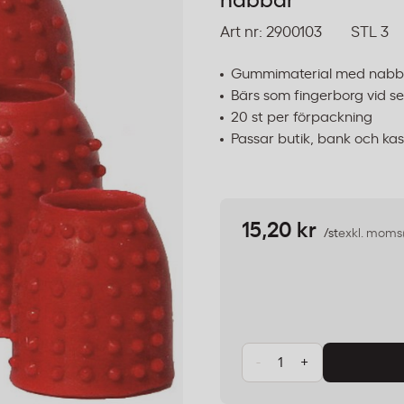
nabbar
Art nr:
2900103
STL 3
Gummimaterial med nabba
Bärs som fingerborg vid s
20 st per förpackning
Passar butik, bank och ka
15,20 kr
/st
exkl. moms
-
+