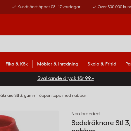
s
Kundtjänst öppet 08 - 17 vardagar
Över 500 000 kun
Fika & Kök
Möbler & Inredning
Skola & Fritid
Pa
Svalkande dryck för 99:-
räknare Stl 3, gummi, öppen topp med nabbar
Non-branded
Sedelräknare Stl 