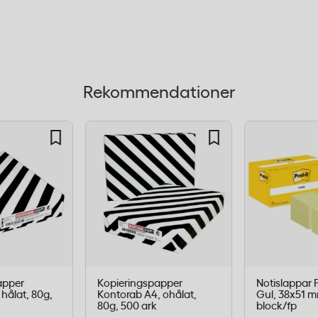
 upphöjda nabbarna
t minskar risken att
r snabbare. Sedelräknaren
Rekommendationer
r tummen, vilket frigör
n.
och
apper
Kopieringspapper
Notislappar P
hålat, 80g,
Kontorab A4, ohålat,
Gul, 38x51 m
80g, 500 ark
block/fp