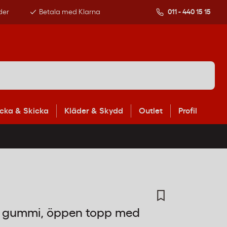
der
Betala med Klarna
011 - 440 15 15
cka & Skicka
Kläder & Skydd
Outlet
Profil
3, gummi, öppen topp med