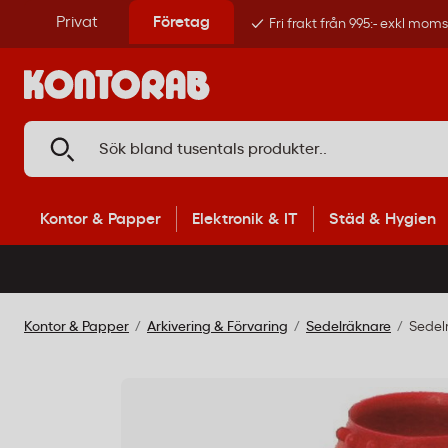
Privat
Företag
Fri frakt från 995:- exkl mom
Kontor & Papper
Elektronik & IT
Städ & Hygien
Kontor & Papper
Arkivering & Förvaring
Sedelräknare
Sedel