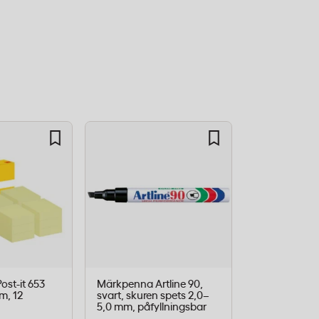
ost-it 653
Märkpenna Artline 90,
Veckokalende
m, 12
svart, skuren spets 2,0–
Plankalender
5,0 mm, påfyllningsbar
spiralbunden
96x260mm, 1