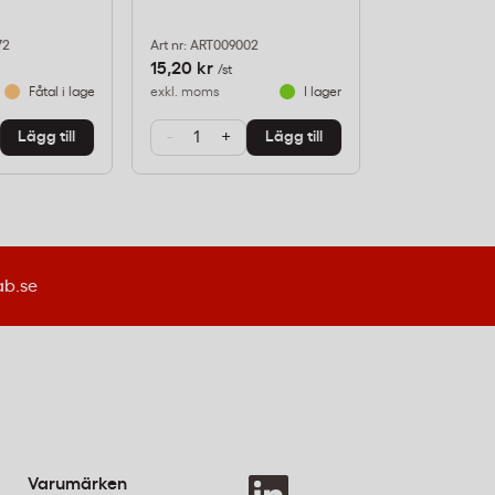
72
Art nr: ART009002
Art nr: 91135126
15,20 kr
71,20 kr
/st
/st
Fåtal i lager
exkl. moms
I lager
exkl. moms
-
+
-
+
Lägg till
Lägg till
ab.se
Varumärken