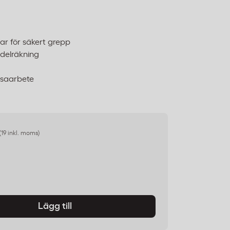
r för säkert grepp
edelräkning
ssaarbete
(19 inkl. moms)
Lägg till