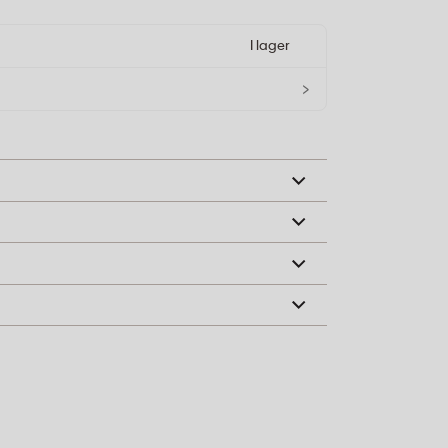
I lager
›
 tummen vid manuell sedelräkning för bättre