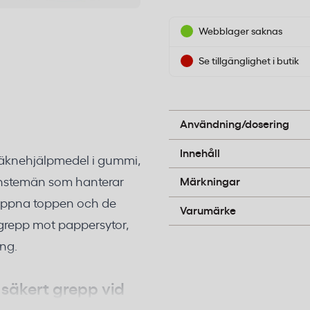
Webblager saknas
Se tillgänglighet i butik
Sätts på pekfingret eller
grepp.
Användning/dosering
Gummi
Innehåll
 räknehjälpmedel i gummi,
B-pil
änstemän som hanterar
Märkningar
 öppna toppen och de
Non-branded
Varumärke
grepp mot pappersytor,
ing.
säkert grepp vid