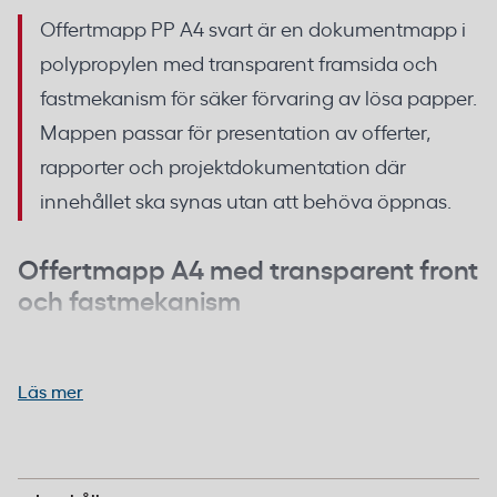
Offertmapp PP A4 svart är en dokumentmapp i
polypropylen med transparent framsida och
fastmekanism för säker förvaring av lösa papper.
Mappen passar för presentation av offerter,
rapporter och projektdokumentation där
innehållet ska synas utan att behöva öppnas.
Offertmapp A4 med transparent front
och fastmekanism
Framsidan i 0,15 mm tjock transparent polypropylen
gör att försättsbladet eller rubriksidan syns direkt,
Läs mer
vilket underlättar sortering och identifiering av
dokument. Baksidan är förstärkt med 0,3 mm tjock
polypropylen som ger stadga åt mappen.
Polypropylen (PP)