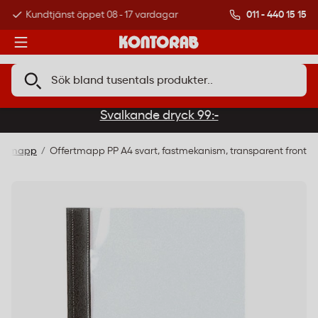
011 - 440 15 15
Kundtjänst öppet 08 - 17 vardagar
Över 500 000 kund
Svalkande dryck 99:-
ertmapp
Offertmapp PP A4 svart, fastmekanism, transparent front