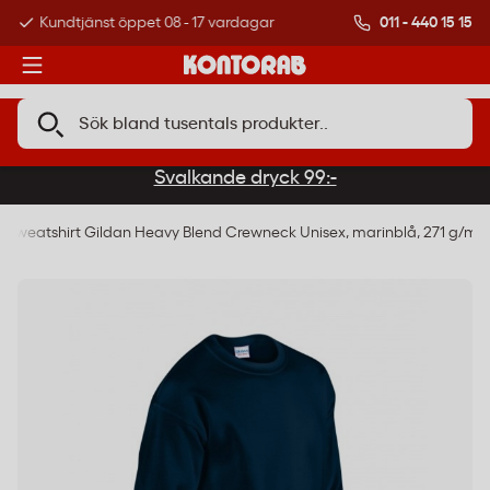
011 - 440 15 15
Kundtjänst öppet 08 - 17 vardagar
Över 500 000 kund
Svalkande dryck 99:-
Sweatshirt Gildan Heavy Blend Crewneck Unisex, marinblå, 271 g/m²