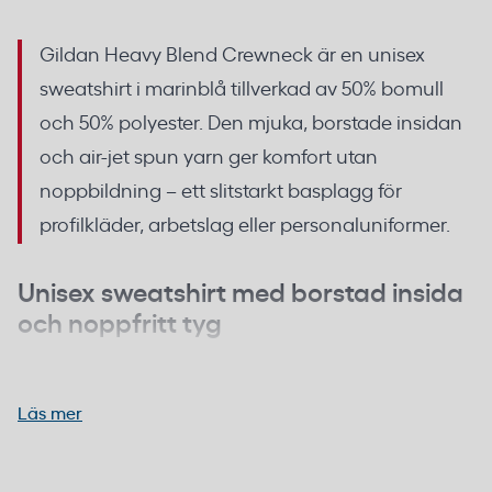
Gildan Heavy Blend Crewneck är en unisex
sweatshirt i marinblå tillverkad av 50% bomull
och 50% polyester. Den mjuka, borstade insidan
och air-jet spun yarn ger komfort utan
noppbildning – ett slitstarkt basplagg för
profilkläder, arbetslag eller personaluniformer.
Unisex sweatshirt med borstad insida
och noppfritt tyg
Tyget väger 271 g/m² (8.0 oz) och är tillverkat med
air-jet spun yarn, en teknik som minskar
Läs mer
noppbildning och ger en jämnare, mjukare yta. Den
borstade insidan behåller värme utan att kännas