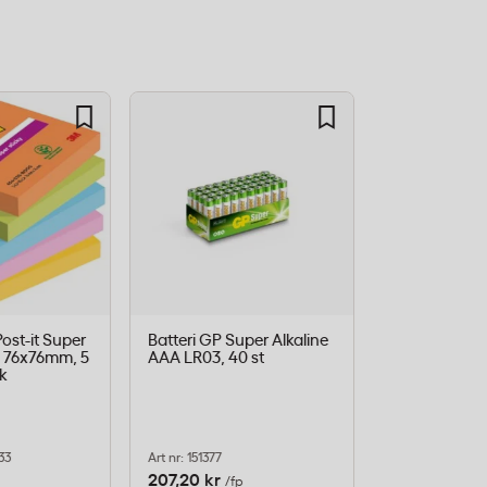
ost-it Super
Batteri GP Super Alkaline
Pappersduk
, 76x76mm, 5
AAA LR03, 40 st
Ljusblå, dam
rk
1,2 x 8 m
33
Art nr: 151377
Art nr: 18588
207,20 kr
63,20 kr
/fp
/rl