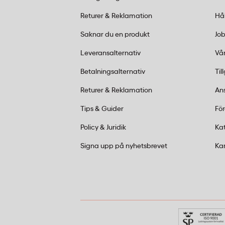
tandpetare av trä. Dispensern är utformad
placeras på bord eller vid kassan.
Returer & Reklamation
Hå
Saknar du en produkt
Job
Leveransalternativ
Vår
Betalningsalternativ
Til
Returer & Reklamation
An
Tips & Guider
Fö
Policy & Juridik
Ka
Signa upp på nyhetsbrevet
Ka