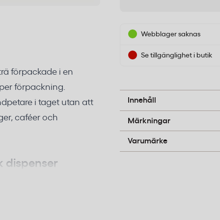
Webblager saknas
Se tillgänglighet i butik
rä förpackade i en
per förpackning.
Trä
Innehåll
ndpetare i taget utan att
B-pil
nger, caféer och
Märkningar
Papstar
Varumärke
k dispenser
h levereras i en dispenser
ispenserförpackningen
ll användning, vilket är