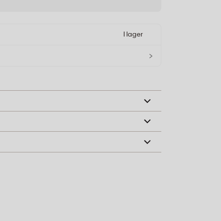
I lager
›