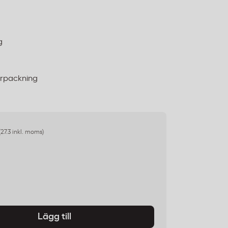
g
örpackning
(27.3 inkl. moms)
Lägg till