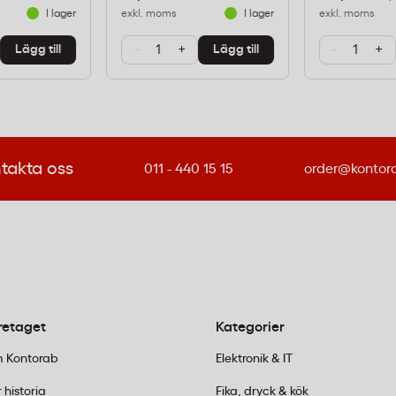
I lager
exkl. moms
I lager
exkl. moms
kt för
-
+
-
+
Lägg till
Lägg till
injer.
i dispenser
takta oss
011 - 440 15 15
order@kontor
et för lösa?
isk dispenser som gör att
fram till användning. Det
 där flera personer ska ta
 personalmatsalar.
retaget
Kategorier
ckning?
 Kontorab
Elektronik & IT
ehåller 260 stycken
 historia
Fika, dryck & kök