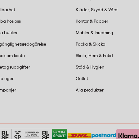
 för att enkelt kunna
llbarhet
Kläder, Skydd & Vård
ba hos oss
Kontor & Papper
a butiker
Möbler & Inredning
lgänglighetsredogörelse
Packa & Skicka
sök om konto
Skola, Hem & Fritid
retagsuppgifter
Städ & Hygien
taloger
Outlet
mpanjer
Alla produkter