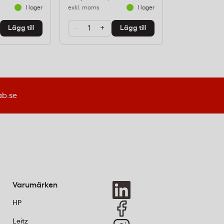
I lager
exkl. moms
I lager
exkl. moms
-
+
-
+
Lägg till
Lägg till
ab.se
Varumärken
HP
Leitz