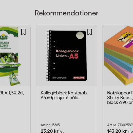
illgång till dem.
Rekommendationer
ngsbar)
 serveringsmiljöer
tauranger, caféer, hotell
rsonal ska kunna ta en
RLA 1,5% 2cl,
Kollegieblock Kontorab
Notislappar P
A5 60g linjerat hålat
Sticky Boost
sern kan ställas fram vid
block à 90 a
 att hela förpackningen
Art nr: 13665
Art nr: 71002589
23,20 kr
143,20 kr
/st
/fp