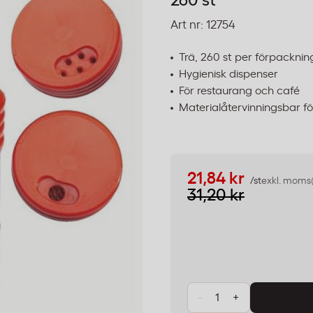
260 st
Art nr:
12754
Trä, 260 st per förpacknin
Hygienisk dispenser
För restaurang och café
Materialåtervinningsbar f
21,84 kr
/st
exkl. moms
31,20 kr
-
+