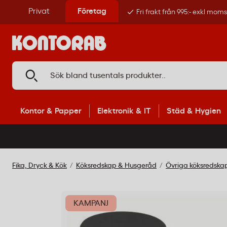
Privat
Företag
Fri frakt från 995:- exkl mom
Kontor & Papper
Elektronik & IT
Städ & Hygien
Fika, Dryck & Kök
Köksredskap & Husgeråd
Övriga köksredska
KAMPANJ