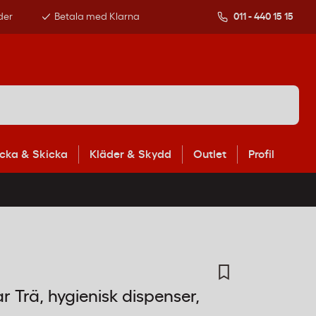
der
Betala med Klarna
011 - 440 15 15
cka & Skicka
Kläder & Skydd
Outlet
Profil
 Trä, hygienisk dispenser,