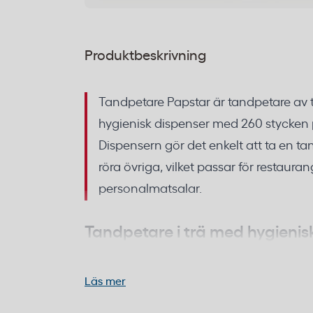
Produktbeskrivning
Tandpetare Papstar är tandpetare av t
hygienisk dispenser med 260 stycken 
Dispensern gör det enkelt att ta en ta
röra övriga, vilket passar för restaura
personalmatsalar.
Tandpetare i trä med hygienis
Dessa tandpetare är tillverkade av trä oc
Läs mer
som skyddar dem från smuts och fukt. D
gör att varje tandpetare förblir ren fram ti