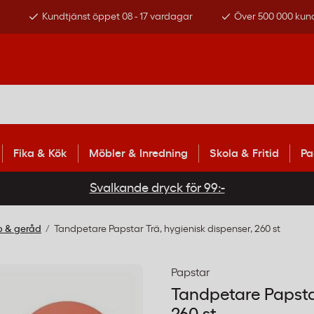
s
Kundtjänst öppet 08 - 17 vardagar
Över 500 000 kun
Fika & Kök
Möbler & Inredning
Skola & Fritid
Pa
Svalkande dryck för 99:-
p & geråd
Tandpetare Papstar Trä, hygienisk dispenser, 260 st
Papstar
Tandpetare Papstar