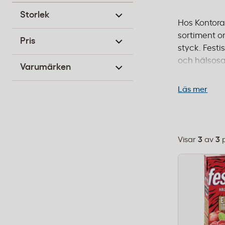
Storlek
Hos Kontorab
sortiment o
Pris
styck. Fest
och hälsosa
Varumärken
Oavsett om d
en uppskatta
Läs mer
kr.
Visar
3
av
3
Välj
sorteringsor