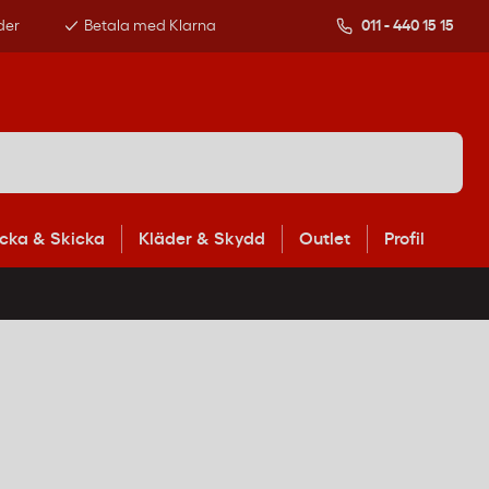
der
Betala med Klarna
011 - 440 15 15
cka & Skicka
Kläder & Skydd
Outlet
Profil