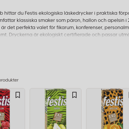
 hittar du Festis ekologiska läskedrycker i praktiska förp
mfattar klassiska smaker som päron, hallon och apelsin i 2
is är det perfekta valet för fikarum, konferenser, persona
mt. Dryckerna är ekologiskt certifierade och passar utmär
u driver ett mindre kontor, ett call center eller en stör
d läskedryck som passar alla tillfällen. Beställ före 14:00
produkter
dning