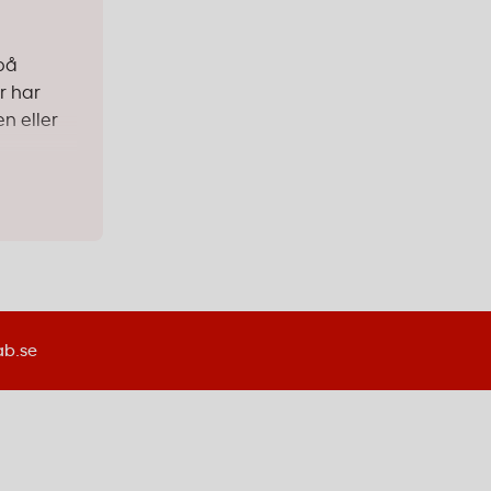
på
r har
n eller
 utan
ab.se
ser. Det
r