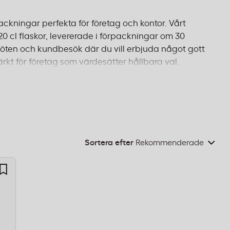
ackningar perfekta för företag och kontor. Vårt
0 cl flaskor, levererade i förpackningar om 30
lmöten och kundbesök där du vill erbjuda något gott
kt för företag som värdesätter hållbara val.
re arbetsplats med många anställda, erbjuder Festis
 för leverans inom 1–2 dagar och fri frakt från 995
Sortera efter