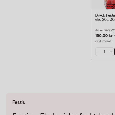
Dryck Festi
eko 20cl 30
Art nr: 2405-2
150,00 kr
exkl. moms
-
+
Festis