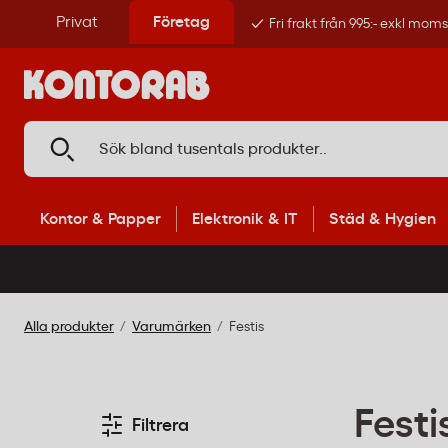
Privat
Företag
Fri frakt från 995:- exkl mom
Kontor & Papper
Elektronik & IT
Städ & Hygien
Alla produkter
Varumärken
Festis
Festi
Filtrera