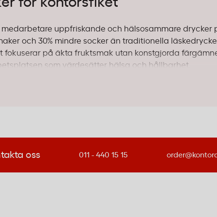
er för kontorsfiket
dina medarbetare uppfriskande och hälsosammare drycker 
maker och 30% mindre socker än traditionella läskedrycke
ket fokuserar på äkta fruktsmak utan konstgjorda färgämne
etsplatsen som värdesätter hälsa och hållbarhet.
från ekologiskt jordbruk, vilket passar företag med
ll visa sitt miljöengagemang.
nde drycker får dina medarbetare en uppfriskande paus
 och energinivåer under arbetsdagen.
takta oss
011 - 440 15 15
order@kontor
ruktjuice från koncentrat och är fri från konstgjorda tillsat
– ingen krånglig kemilista.
ckningar
levereras i 30-pack med 20 cl flaskor – perfekt fö
å större kontor.