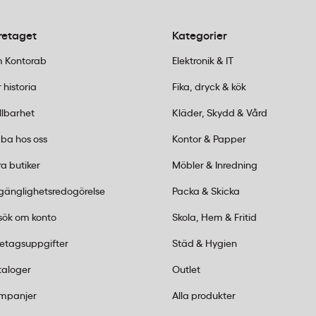
om passar alla:
apelsin
,
päron
och
hallon
. Alla är vegansk
retaget
Kategorier
besök någon av våra 25 butiker runt om i landet.
 Kontorab
Elektronik & IT
 historia
Fika, dryck & kök
llbarhet
Kläder, Skydd & Vård
ba hos oss
Kontor & Papper
a butiker
Möbler & Inredning
lgänglighetsredogörelse
Packa & Skicka
a goda
vice
sök om konto
Skola, Hem & Fritid
agar
retagsuppgifter
Städ & Hygien
taloger
Outlet
-440 15 15 eller mejla
order@kontorab.se
.
mpanjer
Alla produkter