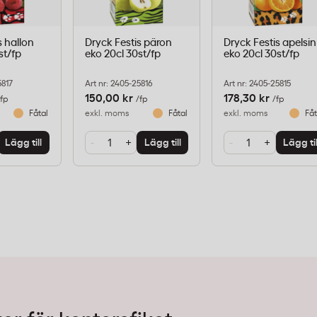
s hallon
Dryck Festis päron
Dryck Festis apelsin
st/fp
eko 20cl 30st/fp
eko 20cl 30st/fp
5817
Art nr: 2405-25816
Art nr: 2405-25815
150,00 kr
178,30 kr
/fp
/fp
/fp
Fåtal i lager
exkl. moms
Fåtal i lager
exkl. moms
Fåt
-
+
-
+
Lägg till
Lägg till
Lägg til