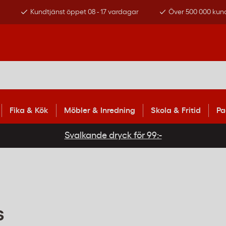
s
Kundtjänst öppet 08 - 17 vardagar
Över 500 000 kun
Fika & Kök
Möbler & Inredning
Skola & Fritid
Pa
Svalkande dryck för 99:-
s