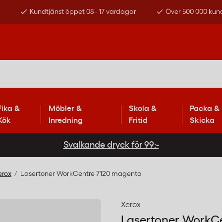
s
Kundtjänst öppet 08 - 17 vardagar
Över 500 000 kun
Fika &
Möbler &
Skola &
Packa &
Kök
Inredning
Fritid
Skicka
Svalkande dryck för 99:-
erox
Lasertoner WorkCentre 7120 magenta
Xerox
Lasertoner WorkC