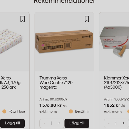
Rekommendationer
 Xerox
Trumma Xerox
Klammer Xer
lk A3, 170g,
WorkCentre 7120
2101/2128/2
, 250 ark
magenta
(4x5000)
Art nr: 1013R00659
Art nr: 1008R129
1 576,80 kr
1 852 kr
/st
/st
Fåtal i lager
exkl. moms
Beställningsvara
exkl. moms
-
+
-
+
Lägg till
Lägg till