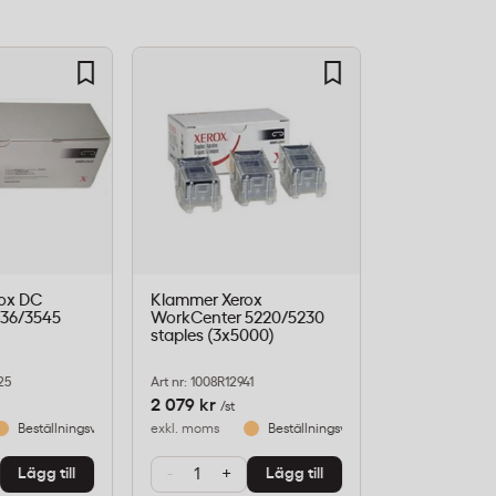
ox DC
Klammer Xerox
Klammer Xer
636/3545
WorkCenter 5220/5230
WorkCentre 7
staples (3x5000)
(5000)
25
Art nr: 1008R12941
Art nr: 1008R129
2 079 kr
2 068,80 kr
/st
Beställningsvara
exkl. moms
Beställningsvara
exkl. moms
-
+
-
+
Lägg till
Lägg till