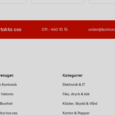
takta oss
011 - 440 15 15
order@kontor
retaget
Kategorier
 Kontorab
Elektronik & IT
 historia
Fika, dryck & kök
llbarhet
Kläder, Skydd & Vård
ba hos oss
Kontor & Papper