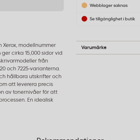
Webblager saknas
Se tillgänglighet i butik
n Xerox, modellnummer
Xerox
Varumärke
ger cirka 15,000 sidor vid
skrivarmodeller från
220 och 7225-varianterna.
ch hållbara utskrifter och
om att leverera precis
on av tonernivåer för att
processen. En idealisk