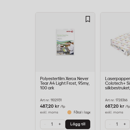
Polyesterfilm Xerox Never
Laserpapper
Tear A4 Light Frost, 95my,
Colotech+ Si
100 ark
silkbestruket
Art nr: 1102931
Art nr: 1728366
487,20 kr
687,20 kr
/fp
/fp
exkl. moms
Fåtal i lager
exkl. moms
-
+
-
+
Lägg till