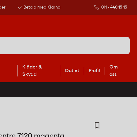
der
Betala med Klarna
011 - 440 15 15
Kläder &
Om
Outlet
Profil
Skydd
oss
entre 7120 magenta