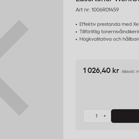
Art nr:
1006R01459
Effektiv prestanda med Xe
Tillförlitlig tonernivåindike
Högkvalitativa och hållbar
1 026,40 kr
/st
exkl.
-
+