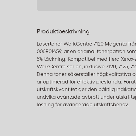
Produktbeskrivning
Lasertoner WorkCentre 7120 Magenta frå
006R01459, är en original tonerpatron som 
5% täckning. Kompatibel med flera Xerox-
WorkCentre-serien, inklusive 7120, 7125, 7
Denna toner säkerställer högkvalitativa o
är optimerad för effektiv prestanda. Förut
utskriftskvantitet ger den pålitlig indikati
undvika oväntade avbrott under utskrifts
lösning för avancerade utskriftsbehov.