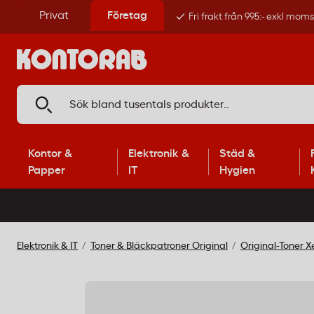
Privat
Företag
Fri frakt från 995:- exkl mom
Kontor &
Elektronik &
Städ &
Papper
IT
Hygien
Elektronik & IT
Toner & Bläckpatroner Original
Original-Toner X