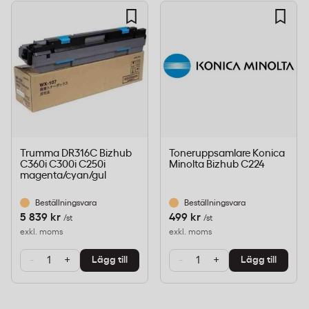
Trumma DR316C Bizhub
Toneruppsamlare Konica
C360i C300i C250i
Minolta Bizhub C224
magenta/cyan/gul
Beställningsvara
Beställningsvara
5 839 kr
499 kr
/st
/st
exkl. moms
exkl. moms
-
+
-
+
Lägg till
Lägg till