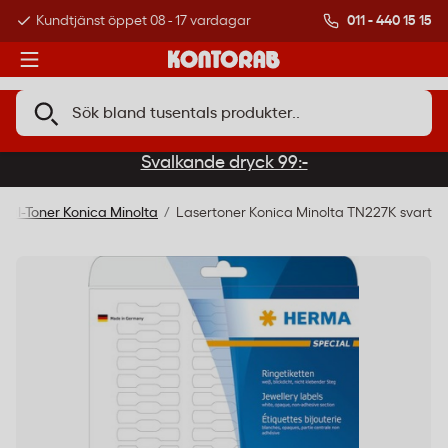
011 - 440 15 15
Kundtjänst öppet 08 - 17 vardagar
Över 500 000 kund
Svalkande dryck 99:-
inal-Toner Konica Minolta
Lasertoner Konica Minolta TN227K svart