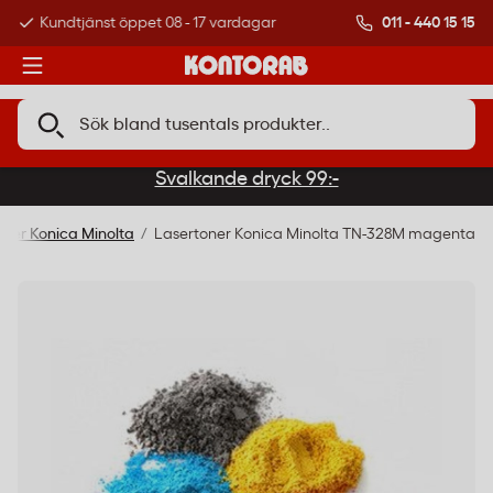
011 - 440 15 15
Kundtjänst öppet 08 - 17 vardagar
Över 500 000 kund
Svalkande dryck 99:-
oner Konica Minolta
Lasertoner Konica Minolta TN-328M magenta