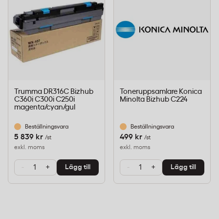
Trumma DR316C Bizhub
Toneruppsamlare Konica
C360i C300i C250i
Minolta Bizhub C224
magenta/cyan/gul
Beställningsvara
Beställningsvara
5 839 kr
499 kr
/st
/st
exkl. moms
exkl. moms
-
+
-
+
Lägg till
Lägg till