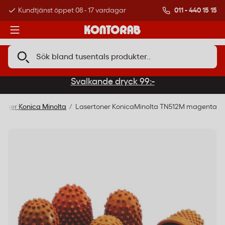
011 - 440 15 15
Kundtjänst öppet 08 - 17 vardagar
Över 500 000 kund
Svalkande dryck 99:-
-Toner Konica Minolta
Lasertoner KonicaMinolta TN512M magenta