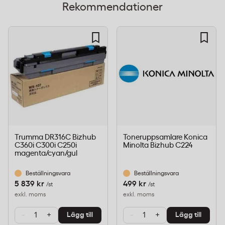
Rekommendationer
Trumma DR316C Bizhub
Toneruppsamlare Konica
C360i C300i C250i
Minolta Bizhub C224
magenta/cyan/gul
Beställningsvara
Beställningsvara
5 839 kr
499 kr
/st
/st
exkl. moms
exkl. moms
-
+
-
+
Lägg till
Lägg till