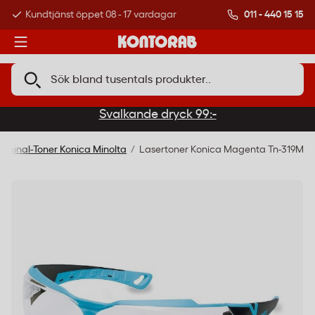
011 - 440 15 15
Kundtjänst öppet 08 - 17 vardagar
Över 500 000 kund
Svalkande dryck 99:-
riginal-Toner Konica Minolta
Lasertoner Konica Magenta Tn-319M