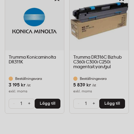
Trumma Konicaminolta
Trumma DR316C Bizhub
DR311K
C360i C300i C250i
magenta/cyan/gul
Beställningsvara
Beställningsvara
3 195 kr
5 839 kr
/st
/st
exkl. moms
exkl. moms
-
+
-
+
Lägg till
Lägg till