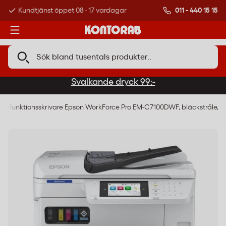
011 - 440 15 15
Kundtjänst öppet 08 - 17 vardagar
Över 500 000 kund
Svalkande dryck 99:-
ultifunktionsskrivare Epson WorkForce Pro EM-C7100DWF, bläckstråle, A