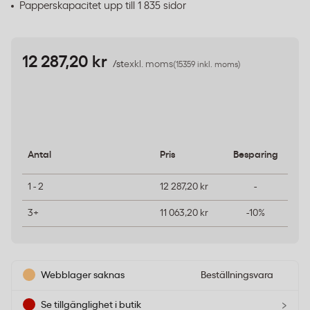
Papperskapacitet upp till 1 835 sidor
12 287,20 kr
/st
exkl. moms
(15359 inkl. moms)
Antal
Pris
Besparing
1 - 2
12 287,20 kr
-
3+
11 063,20 kr
-10%
Webblager saknas
Beställningsvara
›
Se tillgänglighet i butik