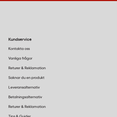
C6-kuvert:
Det kompakta valet för mindre
följesedlar och fraktetiketter. Perfekt när
utrymmet på paketet är begränsat eller
när du bara behöver skydda kortare
dokument. Prisvänligt alternativ för
Kundservice
högvolymverksamheter.
C5-kuvert:
Den populäraste storleken som
Kontakta oss
passar de flesta standarddokument som
Vanliga frågor
följesedlar, fraktsedlar och packsedlar. Ett
Returer & Reklamation
mångsidigt val som fungerar lika bra i
lager som i detaljhandel.
Saknar du en produkt
C4-kuvert:
Det större formatet för mer
Leveransalternativ
omfattande dokumentation. Idealiskt när
du behöver bifoga flera papper eller när
Betalningsalternativ
dokumenten inte får vikas. Proffsigt val för
Returer & Reklamation
företag med krav på tydlig
kommunikation.
Tips & Guider