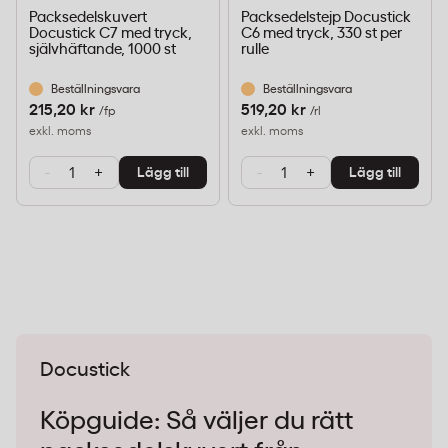
Packsedelskuvert
Packsedelstejp Docustick
Docustick C7 med tryck,
C6 med tryck, 330 st per
självhäftande, 1000 st
rulle
Beställningsvara
Beställningsvara
215,20 kr
519,20 kr
/fp
/rl
exkl. moms
exkl. moms
-
+
-
+
Lägg till
Lägg till
Docustick
Köpguide: Så väljer du rätt