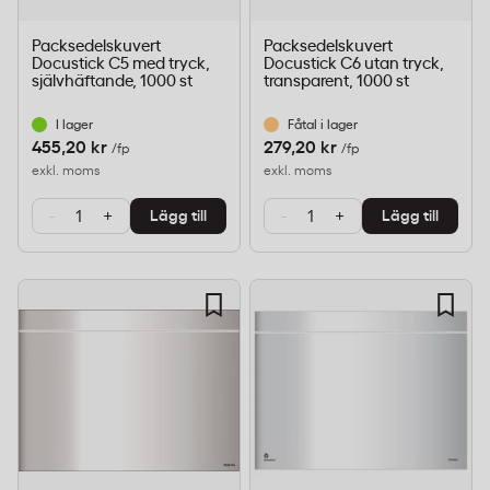
Packsedelskuvert
Packsedelskuvert
Docustick C5 med tryck,
Docustick C6 utan tryck,
självhäftande, 1000 st
transparent, 1000 st
I lager
Fåtal i lager
455,20 kr
279,20 kr
/fp
/fp
exkl. moms
exkl. moms
-
+
-
+
Lägg till
Lägg till