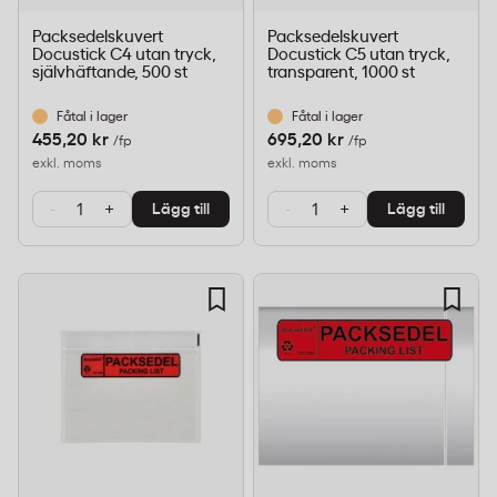
Packsedelskuvert
Packsedelskuvert
Docustick C4 utan tryck,
Docustick C5 utan tryck,
självhäftande, 500 st
transparent, 1000 st
Fåtal i lager
Fåtal i lager
455,20 kr
695,20 kr
/fp
/fp
exkl. moms
exkl. moms
-
+
-
+
Lägg till
Lägg till