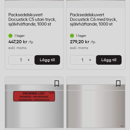
Packsedelskuvert
Packsedelskuvert
Docustick C5 utan tryck,
Docustick C6 med tryck,
självhäftande, 1000 st
självhäftande, 1000 st
I lager
I lager
447,20 kr
279,20 kr
/fp
/fp
exkl. moms
exkl. moms
-
+
-
+
Lägg till
Lägg till