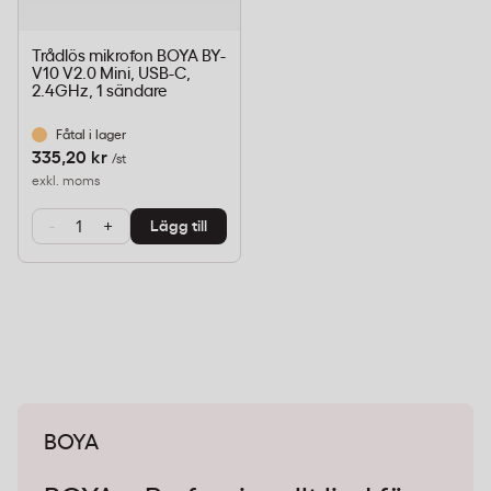
Trådlös mikrofon BOYA BY-
V10 V2.0 Mini, USB-C,
2.4GHz, 1 sändare
Fåtal i lager
335,20 kr
/st
exkl. moms
-
+
Lägg till
BOYA