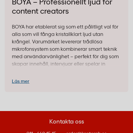
BOYA – Professionellt ljud för
content creators
BOYA har etablerat sig som ett pålitligt val för
alla som vill fånga kristallklart ljud utan
krångel. Varumärket levererar trådlösa
mikrofonsystem som kombinerar smart teknik
med användarvänlighet – perfekt för dig som
skapar innehåll, intervjuar eller spelar in
poddar. Med 2,4 GHz-teknik och AI-driven
brusreducering får du proffsig ljudkvalitet till
Läs mer
ett förvånansvärt lågt pris.
Varför välja BOYA?
Trådlös frihet:
Alla BOYAs mikrofoner
använder 2,4 GHz-frekvens som ger stabil
Kontakta oss
anslutning utan kablar. Perfekt när du