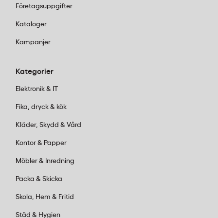
Företagsuppgifter
idag
Kataloger
Välj anslutning
– Lightning för Apple eller
Kampanjer
USB-C för Android/PC
Lägg ordern före 14:00
för leverans inom 1–
2 dagar
Kategorier
Handla online
på kontorab.se eller besök
Elektronik & IT
någon av våra 25 butiker
Fika, dryck & kök
Kläder, Skydd & Vård
Kundservice:
Ring oss vardagar 08:00–
17:00 på 011-440 15 15 eller mejla
Kontor & Papper
order@kontorab.se
.
Möbler & Inredning
Packa & Skicka
Skola, Hem & Fritid
Städ & Hygien