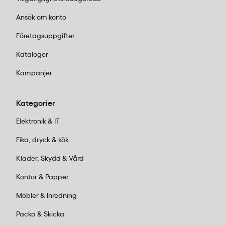
innan utskrift.
Ansök om konto
Hur många etiketter ingår i en förpackning Herma
Företagsuppgifter
2500?
Kataloger
En förpackning Herma etikett 2500 innehåller 96
Kampanjer
etiketter fördelade på 32 ark. Varje ark har
bladformatet 12×17 cm och varje etikett mäter 52×100
Kategorier
mm.
Elektronik & IT
Fika, dryck & kök
Kläder, Skydd & Vård
Kontor & Papper
Möbler & Inredning
Packa & Skicka