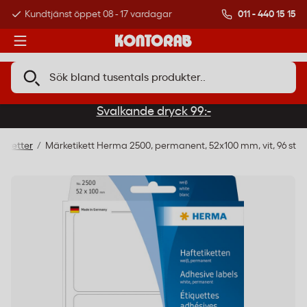
011 - 440 15 15
Kundtjänst öppet 08 - 17 vardagar
Över 500 000 kund
Svalkande dryck 99:-
etiketter
Märketikett Herma 2500, permanent, 52x100 mm, vit, 96 st