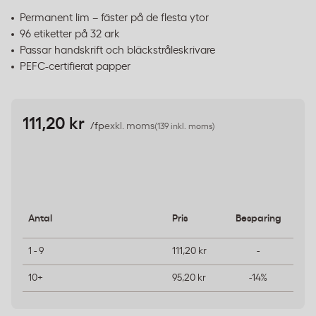
Permanent lim – fäster på de flesta ytor
96 etiketter på 32 ark
Passar handskrift och bläckstråleskrivare
PEFC-certifierat papper
111,20 kr
/fp
exkl. moms
(139 inkl. moms)
Antal
Pris
Besparing
1 - 9
111,20 kr
-
10+
95,20 kr
-14%