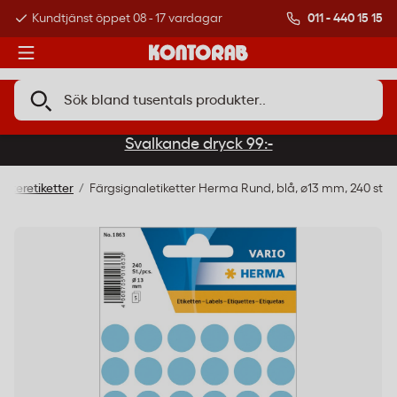
011 - 440 15 15
Kundtjänst öppet 08 - 17 vardagar
Över 500 000 kund
Svalkande dryck 99:-
listeretiketter
Färgsignaletiketter Herma Rund, blå, ø13 mm, 240 st