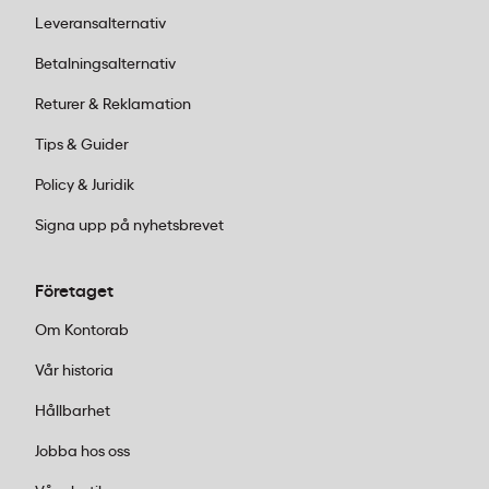
Leveransalternativ
Nej, Herma färgsignaletiketter ø13 mm har
Betalningsalternativ
permanent vidhäftning och är inte avsedda att
avlägsnas efter applicering. De sitter kvar på
Returer & Reklamation
underlaget och passar för märkning som ska vara
Tips & Guider
bestående, till exempel i arkiv och pärmsystem.
Policy & Juridik
Hur många etiketter ingår i en förpackning Herma
Signa upp på nyhetsbrevet
färgsignal blå?
En förpackning Herma färgsignaletiketter blå ø13
Företaget
mm (art.nr 1863) innehåller 240 stycken etiketter,
Om Kontorab
fördelade på ark i bladformat 9×12 cm för enkel
manuell applicering.
Vår historia
Vilka underlag passar Herma runda
Hållbarhet
färgsignaletiketter för?
Jobba hos oss
Herma färgsignaletiketter med permanent häftning