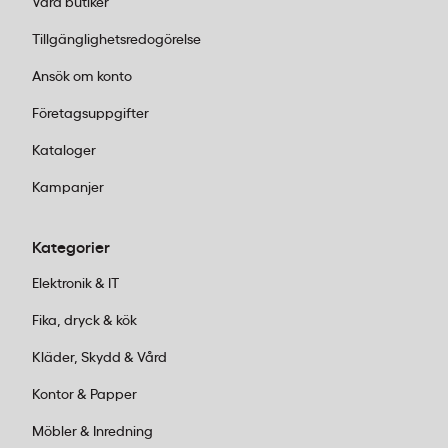
Våra butiker
är avsedda för applicering på papper, pärmar,
Tillgänglighetsredogörelse
mappar och liknande släta kontorsytor. De lämpar
Ansök om konto
sig inte för ytor där etiketten behöver tas bort utan
att lämna märken.
Företagsuppgifter
Kataloger
Kampanjer
Kategorier
Elektronik & IT
Fika, dryck & kök
Kläder, Skydd & Vård
Kontor & Papper
Möbler & Inredning