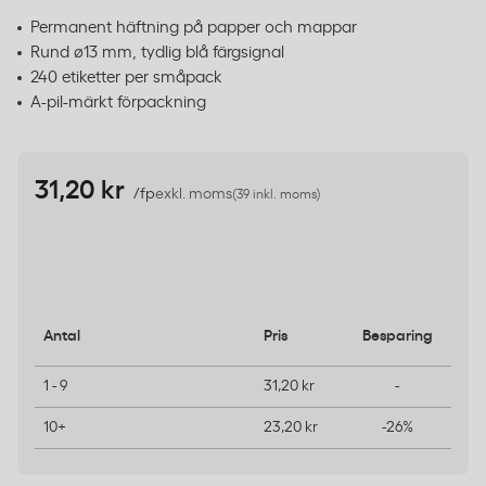
Permanent häftning på papper och mappar
Rund ø13 mm, tydlig blå färgsignal
240 etiketter per småpack
A-pil-märkt förpackning
31,20 kr
/fp
exkl. moms
(39 inkl. moms)
Antal
Pris
Besparing
1 - 9
31,20 kr
-
10+
23,20 kr
-26%