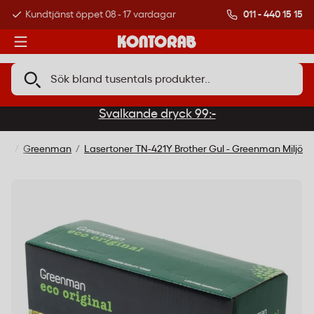
011 - 440 15 15
Kundtjänst öppet 08 - 17 vardagar
Över 500 000 kund
Svalkande dryck 99:-
en
Greenman
Lasertoner TN-421Y Brother Gul - Greenman Miljö