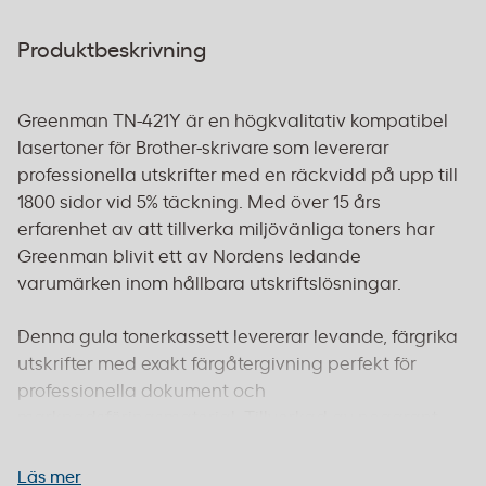
Produktbeskrivning
Greenman TN-421Y är en högkvalitativ kompatibel
lasertoner för Brother-skrivare som levererar
professionella utskrifter med en räckvidd på upp till
1800 sidor vid 5% täckning. Med över 15 års
erfarenhet av att tillverka miljövänliga toners har
Greenman blivit ett av Nordens ledande
varumärken inom hållbara utskriftslösningar.
Denna gula tonerkassett levererar levande, färgrika
utskrifter med exakt färgåtergivning perfekt för
professionella dokument och
marknadsföringsmaterial. Tillverkad av noggrant
utvalda återvunna originalkassetter där alla
slitdelar byts ut och nya komponenter installeras.
Läs mer