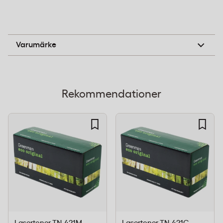
Varje kassett genomgår omfattande
kvalitetskontroller enligt ISO 9001 och ISO 14001
standarder.
Greenman
Varumärke
Produktegenskaper
Kompatibel med Brother TN-421Y
(originalnummer)
Rekommendationer
Sidkapacitet: 1800 sidor vid 5% täckning
Gul färg för skarpa utskrifter
Tillverkad av återvunna material enligt cirkulär
ekonomi
Klimatkompenserad frakt inom Sverige
Kvalitetssäkrad enligt ISO-standarder
Tekniska Specifikationer
Tillverkare
Greenman
Originalnummer