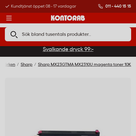
011 - 440 15 15
Kundtjänst öppet 08 - 17 vardagar
Över 500 000 kund
Svalkande dryck 99:-
umärken
Sharp
Sharp MX23GTMA MX2310U magenta toner 10K