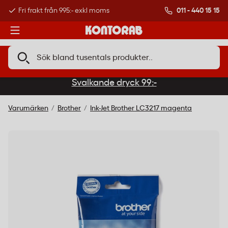
011 - 440 15 15
Fri frakt från 995:- exkl moms
Kundtjänst öppet 0
Svalkande dryck 99:-
Varumärken
Brother
Ink-Jet Brother LC3217 magenta