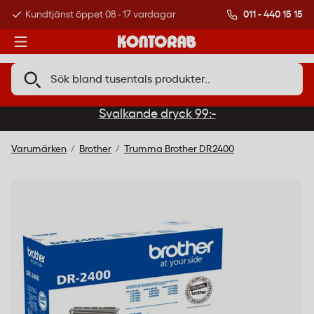
011 - 440 15 15
Kundtjänst öppet 08 - 17 vardagar
Över 500 000 kund
Svalkande dryck 99:-
Varumärken
Brother
Trumma Brother DR2400