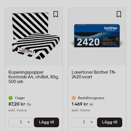
Kopieringspapper
Lasertoner Brother TN-
Kontorab A4, ohålat, 80g,
2420 svart
500 ark
I lager
Beställningsvara
87,20 kr
1 469 kr
/fp
/st
exkl. moms
exkl. moms
-
+
-
+
Lägg till
Lägg till