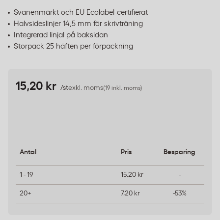
Svanenmärkt och EU Ecolabel-certifierat
Halvsideslinjer 14,5 mm för skrivträning
Integrerad linjal på baksidan
Storpack 25 häften per förpackning
15,20 kr
/st
exkl. moms
(19 inkl. moms)
Antal
Pris
Besparing
1 - 19
15,20 kr
-
20+
7,20 kr
-53%