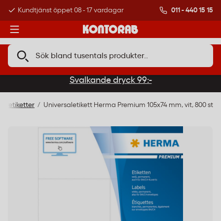
011 - 440 15 15
Kundtjänst öppet 08 - 17 vardagar
Över 500 000 kund
Svalkande dryck 99:-
steretiketter
Universaletikett Herma Premium 105x74 mm, vit, 800 st