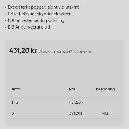
Extra starkt papper, plant vid utskrift
Säkerhetskant skyddar skrivaren
800 etiketter per förpackning
Blå Ängeln-certifierad
431,20 kr
/fp
exkl. moms
(539 inkl. moms)
Antal
Pris
Besparing
1 - 2
431,20 kr
-
3+
391,20 kr
-9%