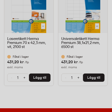
Format:
105 x 74 mm
Etiketter per ark:
8
Antal per förpackning:
800 etiketter (100 ark)
Material:
Extra starkt etikettpapper, heltvit
Häftning:
Permanent
Laseretikett Herma
Universaletikett Herma
Premium 70 x 42,3 mm,
Premium 38,1x21,2 mm,
Skrivarkompatibilitet:
Laser, bläckstråle och
vit, 2100 st
6500 st
kopiatorer med höghastighetsutskrift
Fåtal i lager
Fåtal i lager
Säkerhetskant:
Ja – förhindrar limexponering mot
431,20 kr
431,20 kr
/fp
/fp
arkets kanter
exkl. moms
exkl. moms
Miljömärkning:
Blå Ängeln (Der Blaue Engel)
-
+
-
+
Lägg till
Lägg till
Tillverkningsland:
Tyskland
Tillverkarens artikelnummer:
4470
Förpackningsvikt:
0,96 kg
Användning: adressetiketter,