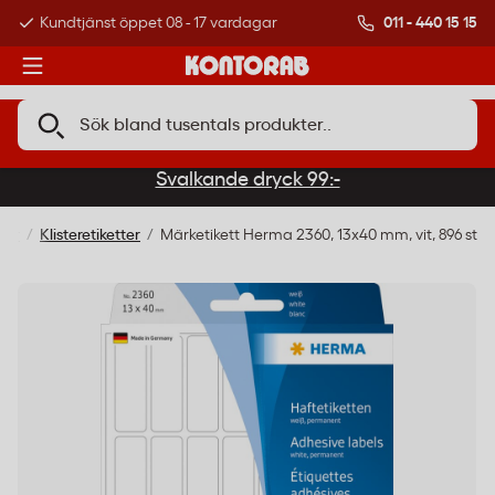
011 - 440 15 15
Kundtjänst öppet 08 - 17 vardagar
Över 500 000 kund
Svalkande dryck 99:-
ter
Klisteretiketter
Märketikett Herma 2360, 13x40 mm, vit, 896 st