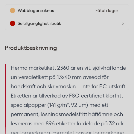
Webblager saknas
Fåtal i lager
›
Se tillgänglighet i butik
Produktbeskrivning
Herma märketikett 2360 är en vit, självhäftande
universaletikett på 13x40 mm avsedd för
handskrift och skrivmaskin – inte för PC-utskrift.
Etiketten är tillverkad av FSC-certifierat klorfritt
specialpapper (141 g/m², 92 µm) med ett
permanent, lösningsmedelsfritt häftämne och
levereras med 896 etiketter fördelade på 32 ark
per förpackning. Formatet passar för märkning