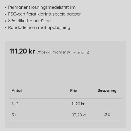
Permanent lösningsmedelsfritt lim
FSC-certifierat klorfritt specialpapper
896 etiketter på 32 ark
Rundade hörn mot uppböjning
111,20 kr
/fp
exkl. moms
(139 inkl. moms)
Antal
Pris
Besparing
1 - 2
111,20 kr
-
3+
103,20 kr
-7%